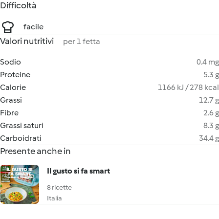
Difficoltà
facile
Valori nutritivi
per 1 fetta
Sodio
0.4 mg
Proteine
5.3 g
Calorie
1166 kJ / 278 kcal
Grassi
12.7 g
Fibre
2.6 g
Grassi saturi
8.3 g
Carboidrati
34.4 g
Presente anche in
Il gusto si fa smart
8 ricette
Italia