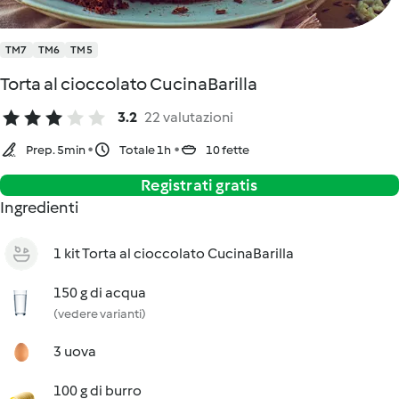
TM7
TM6
TM5
Torta al cioccolato CucinaBarilla
3.2
22 valutazioni
Prep. 5min
Totale 1h
10 fette
Registrati gratis
Ingredienti
1 kit Torta al cioccolato CucinaBarilla
150 g di acqua
(vedere varianti)
3 uova
100 g di burro