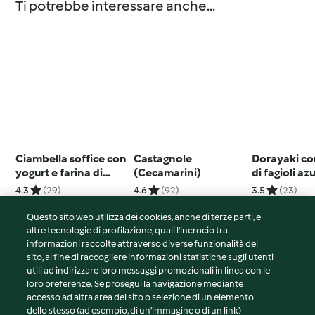
Ti potrebbe interessare anche...
Ciambella soffice con
Castagnole
Dorayaki c
yogurt e farina di
(Cecamarini)
di fagioli az
carrube
4.3
(29)
4.6
(92)
3.5
(23)
Questo sito web utilizza dei cookies, anche di terze parti, e
altre tecnologie di profilazione, quali l’incrocio tra
informazioni raccolte attraverso diverse funzionalità del
sito, al fine di raccogliere informazioni statistiche sugli utenti
© Copyright 2026
utili ad indirizzare loro messaggi promozionali in linea con le
loro preferenze. Se prosegui la navigazione mediante
Termini del servizio
accesso ad altra area del sito o selezione di un elemento
Informativa sulla privacy
dello stesso (ad esempio, di un'immagine o di un link)