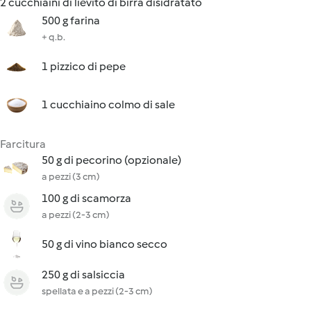
2 cucchiaini di lievito di birra disidratato
500 g farina
+ q.b.
1 pizzico di pepe
1 cucchiaino colmo di sale
Farcitura
50 g di pecorino (opzionale)
a pezzi (3 cm)
100 g di scamorza
a pezzi (2-3 cm)
50 g di vino bianco secco
250 g di salsiccia
spellata e a pezzi (2-3 cm)