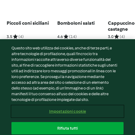
Piccoli coni siciliani
Bomboloni salati
Cappuccino
castagne
3.5
(4)
4.6
(14)
3.0
(4)
Questo sito web utilizza dei cookies, anche di terze parti, e
altre tecnologie di profilazione, quali l’incrocio tra
informazioni raccolte attraverso diverse funzionalità del
sito, al fine di raccogliere informazioni statistiche sugli utenti
© Copyright 2026
utili ad indirizzare loro messaggi promozionali in linea con le
loro preferenze. Se prosegui la navigazione mediante
Termini del servizio
accesso ad altra area del sito o selezione di un elemento
Informativa sulla privacy
dello stesso (ad esempio, di un'immagine o di un link)
Avvertenze generali
manifesti il tuo consenso all'uso dei cookies e delle altre
tecnologie di profilazione impiegate dal sito.
Note legali
Cookie
Impostazioni cookie
Contenuto del rapporto
Recesso dal contratto
Rifiuta tutti
Dichiarazione di accessibilità