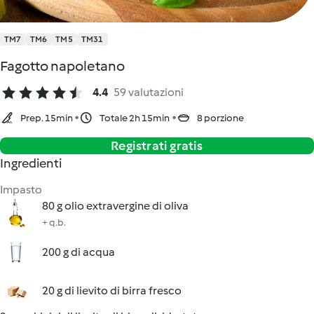
TM7
TM6
TM5
TM31
Fagotto napoletano
4.4
59 valutazioni
Prep. 15min
Totale 2h 15min
8 porzione
Registrati gratis
Ingredienti
Impasto
80 g olio extravergine di oliva
+ q.b.
200 g di acqua
20 g di lievito di birra fresco