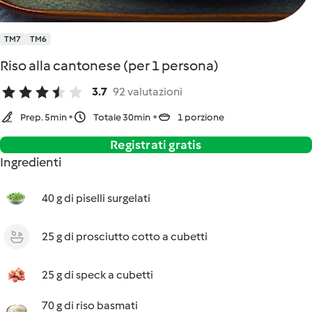
TM7
TM6
Riso alla cantonese (per 1 persona)
3.7
92 valutazioni
Prep. 5min
Totale 30min
1 porzione
Registrati gratis
Ingredienti
40 g di piselli surgelati
25 g di prosciutto cotto a cubetti
25 g di speck a cubetti
70 g di riso basmati