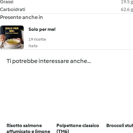
Grassi
19.5 g
Carboidrati
62.6 g
Presente anche in
Solo per me!
19 ricette
Italia
Ti potrebbe interessare anche...
Risotto salmone
Polpettone classico
Broccoli stuf
affumicato e limone
(TM6)