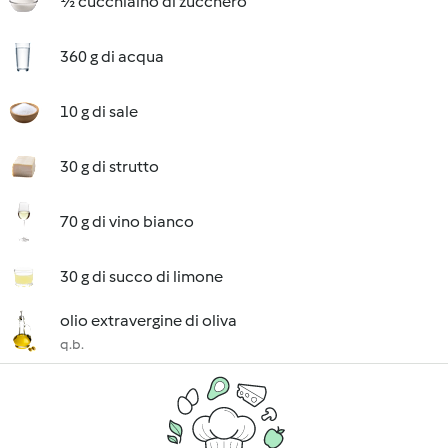
½ cucchiaino di zucchero
360 g di acqua
10 g di sale
30 g di strutto
70 g di vino bianco
30 g di succo di limone
olio extravergine di oliva
q.b.