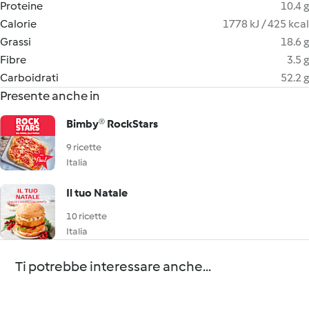
Proteine
10.4 g
Calorie
1778 kJ / 425 kcal
Grassi
18.6 g
Fibre
3.5 g
Carboidrati
52.2 g
Presente anche in
Bimby® RockStars
9 ricette
Italia
Il tuo Natale
10 ricette
Italia
Ti potrebbe interessare anche...