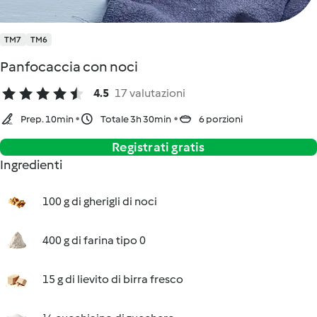
TM7
TM6
Panfocaccia con noci
4.5
17 valutazioni
Prep. 10min
Totale 3h 30min
6 porzioni
Registrati gratis
Ingredienti
100 g di gherigli di noci
400 g di farina tipo 0
15 g di lievito di birra fresco