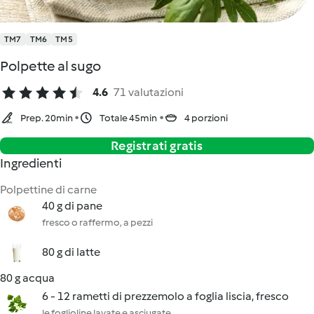
TM7
TM6
TM5
Polpette al sugo
4.6
71 valutazioni
Prep. 20min
Totale 45min
4 porzioni
Registrati gratis
Ingredienti
Polpettine di carne
40 g di pane
fresco o raffermo, a pezzi
80 g di latte
80 g acqua
6 - 12 rametti di prezzemolo a foglia liscia, fresco
le foglioline lavate e asciugate