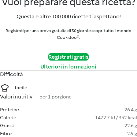
Vuoi preparare questa ricetta?
Questa e altre 100 000 ricette ti aspettano!
Registrati per una prova gratuita di 30 giorni e scopri tutto il mondo
Cookidoo®.
Registrati gratis
Ulteriori informazioni
Difficoltà
facile
Valori nutritivi
per 1 porzione
Proteine
26.4 g
Calorie
1472.7 kJ / 352 kcal
Grassi
22.6 g
Fibre
2.9 g