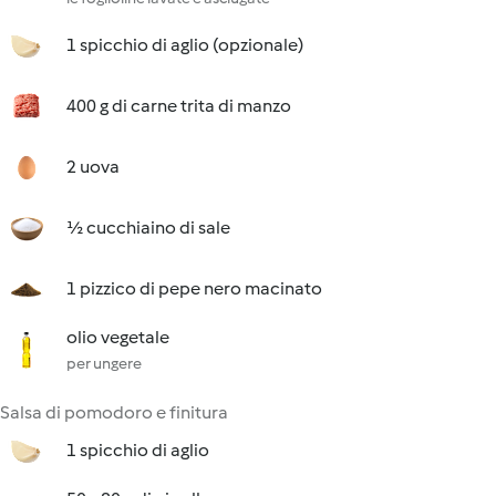
1 spicchio di aglio (opzionale)
400 g di carne trita di manzo
2 uova
½ cucchiaino di sale
1 pizzico di pepe nero macinato
olio vegetale
per ungere
Salsa di pomodoro e finitura
1 spicchio di aglio