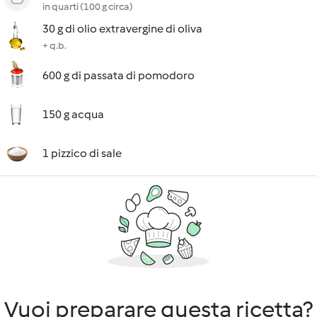
in quarti (100 g circa)
30 g di olio extravergine di oliva
+ q.b.
600 g di passata di pomodoro
150 g acqua
1 pizzico di sale
Vuoi preparare questa ricetta?