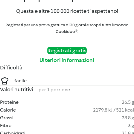
Questa e altre 100 000 ricette ti aspettano!
Registrati per una prova gratuita di 30 giorni e scopri tutto il mondo
Cookidoo®.
Registrati gratis
Ulteriori informazioni
Difficoltà
facile
Valori nutritivi
per 1 porzione
Proteine
26.5 g
Calorie
2179.8 kJ / 521 kcal
Grassi
28.8 g
Fibre
3 g
Carboidrati
21.8 g