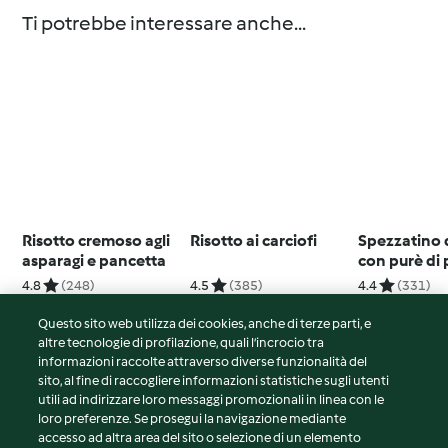
Ti potrebbe interessare anche...
Risotto cremoso agli
Risotto ai carciofi
Spezzatino d
asparagi e pancetta
con purè di 
4.8
(248)
4.5
(385)
4.4
(331)
Questo sito web utilizza dei cookies, anche di terze parti, e
altre tecnologie di profilazione, quali l’incrocio tra
informazioni raccolte attraverso diverse funzionalità del
sito, al fine di raccogliere informazioni statistiche sugli utenti
© Copyright 2026
utili ad indirizzare loro messaggi promozionali in linea con le
loro preferenze. Se prosegui la navigazione mediante
Termini del servizio
accesso ad altra area del sito o selezione di un elemento