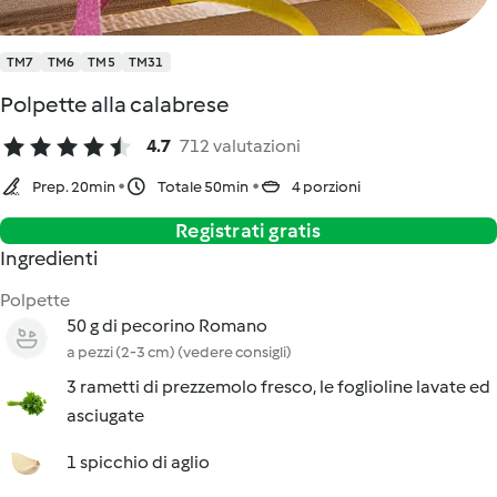
TM7
TM6
TM5
TM31
Polpette alla calabrese
4.7
712 valutazioni
Prep. 20min
Totale 50min
4 porzioni
Registrati gratis
Ingredienti
Polpette
50 g di pecorino Romano
a pezzi (2-3 cm) (vedere consigli)
3 rametti di prezzemolo fresco, le foglioline lavate ed
asciugate
1 spicchio di aglio