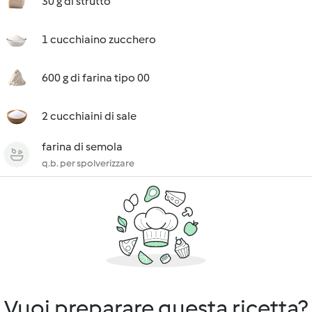
30 g di strutto
1 cucchiaino zucchero
600 g di farina tipo 00
2 cucchiaini di sale
farina di semola
q.b. per spolverizzare
Vuoi preparare questa ricetta?