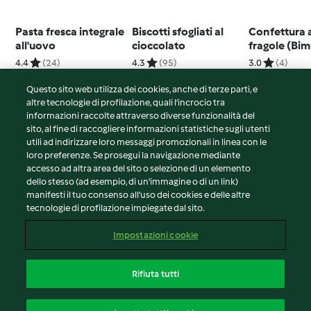
Pasta fresca integrale
Biscotti sfogliati al
Confettura a
all'uovo
cioccolato
fragole (Bi
Friend)
4.4
(24)
4.3
(95)
3.0
(4)
Questo sito web utilizza dei cookies, anche di terze parti, e
altre tecnologie di profilazione, quali l’incrocio tra
informazioni raccolte attraverso diverse funzionalità del
sito, al fine di raccogliere informazioni statistiche sugli utenti
© Copyright 2026
utili ad indirizzare loro messaggi promozionali in linea con le
loro preferenze. Se prosegui la navigazione mediante
Termini del servizio
accesso ad altra area del sito o selezione di un elemento
Informativa sulla privacy
dello stesso (ad esempio, di un'immagine o di un link)
Avvertenze generali
manifesti il tuo consenso all'uso dei cookies e delle altre
tecnologie di profilazione impiegate dal sito.
Note legali
Cookie
Impostazioni cookie
Contenuto del rapporto
Recesso dal contratto
Rifiuta tutti
Dichiarazione di accessibilità