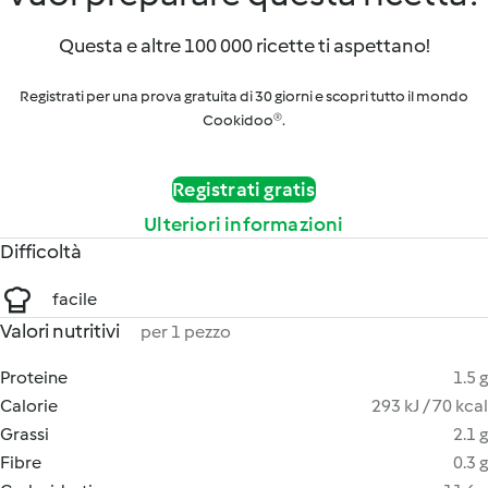
Questa e altre 100 000 ricette ti aspettano!
Registrati per una prova gratuita di 30 giorni e scopri tutto il mondo
Cookidoo®.
Registrati gratis
Ulteriori informazioni
Difficoltà
facile
Valori nutritivi
per 1 pezzo
Proteine
1.5 g
Calorie
293 kJ / 70 kcal
Grassi
2.1 g
Fibre
0.3 g