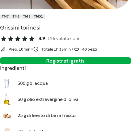
TM7
TM6
TM5
TM31
Grissini torinesi
4.9
126 valutazioni
Prep. 10min
Totale 1h 35min
40 pezzi
Registrati gratis
Ingredienti
300 g di acqua
50 g olio extravergine di oliva
25 g di lievito di birra fresco