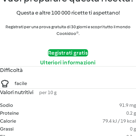
Questa e altre 100 000 ricette ti aspettano!
Registrati per una prova gratuita di 30 giorni e scopri tutto il mondo
Cookidoo®.
Registrati gratis
Ulteriori informazioni
Difficoltà
facile
Valori nutritivi
per 10 g
Sodio
91.9 mg
Proteine
0.2 g
Calorie
79.4 kJ / 19 kcal
Grassi
0 g