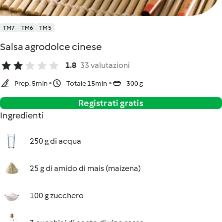
TM7
TM6
TM5
Salsa agrodolce cinese
1.8
33 valutazioni
Prep. 5min
Totale 15min
300 g
Registrati gratis
Ingredienti
250 g di acqua
25 g di amido di mais (maizena)
100 g zucchero