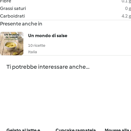
Fibre
0.1 g
Grassi saturi
0 g
Carboidrati
4.2 g
Presente anche in
Un mondo di salse
10 ricette
Italia
Ti potrebbe interessare anche...
Gelato al latte e
Cupcake ragnatela
Mousse alla