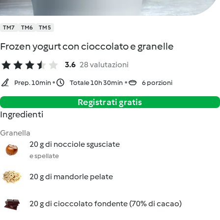
TM7
TM6
TM5
Frozen yogurt con cioccolato e granelle
3.6
28 valutazioni
Prep. 10min
Totale 10h 30min
6 porzioni
Registrati gratis
Ingredienti
Granella
20 g di nocciole sgusciate
e spellate
20 g di mandorle pelate
20 g di cioccolato fondente (70% di cacao)