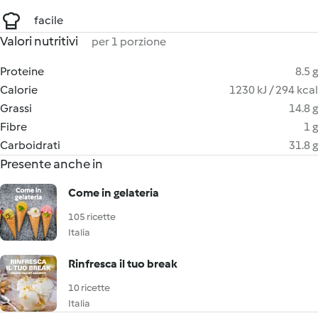
facile
Valori nutritivi
per 1 porzione
Proteine
8.5 g
Calorie
1230 kJ / 294 kcal
Grassi
14.8 g
Fibre
1 g
Carboidrati
31.8 g
Presente anche in
Come in gelateria
105 ricette
Italia
Rinfresca il tuo break
10 ricette
Italia