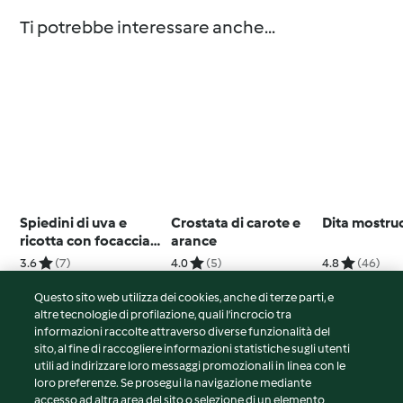
Ti potrebbe interessare anche...
Spiedini di uva e
Crostata di carote e
Dita mostru
ricotta con focaccia
arance
al rosmarino
3.6
(7)
4.0
(5)
4.8
(46)
Questo sito web utilizza dei cookies, anche di terze parti, e
altre tecnologie di profilazione, quali l’incrocio tra
informazioni raccolte attraverso diverse funzionalità del
sito, al fine di raccogliere informazioni statistiche sugli utenti
© Copyright 2026
utili ad indirizzare loro messaggi promozionali in linea con le
loro preferenze. Se prosegui la navigazione mediante
Termini del servizio
accesso ad altra area del sito o selezione di un elemento