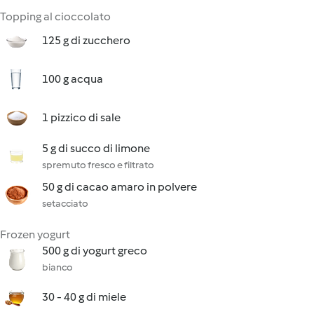
Topping al cioccolato
125 g di zucchero
100 g acqua
1 pizzico di sale
5 g di succo di limone
spremuto fresco e filtrato
50 g di cacao amaro in polvere
setacciato
Frozen yogurt
500 g di yogurt greco
bianco
30 - 40 g di miele