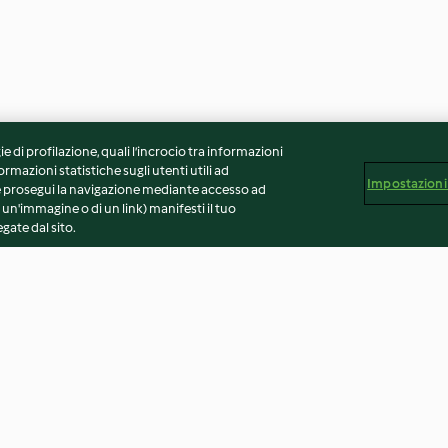
ie di profilazione, quali l’incrocio tra informazioni
ormazioni statistiche sugli utenti utili ad
Impostazioni
 Se prosegui la navigazione mediante accesso ad
 un'immagine o di un link) manifesti il tuo
gate dal sito.
mi di
Grissini alle erbe (senza
Burro agli anaca
glutine)
3.1
(8)
4.0
(1)