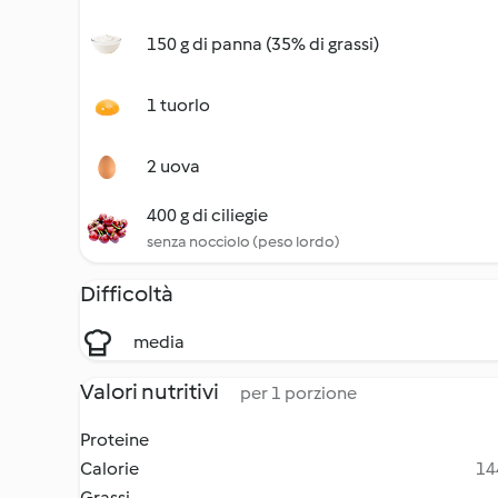
150 g di panna (35% di grassi)
1 tuorlo
2 uova
400 g di ciliegie
senza nocciolo (peso lordo)
Difficoltà
media
Valori nutritivi
per 1 porzione
Proteine
Calorie
14
Grassi