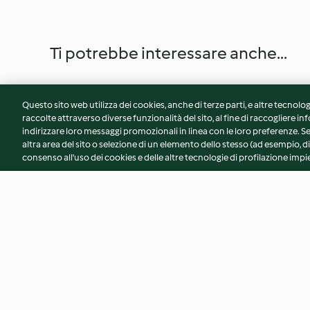
Ti potrebbe interessare anche...
Questo sito web utilizza dei cookies, anche di terze parti, e altre tecnolog
raccolte attraverso diverse funzionalità del sito, al fine di raccogliere inf
indirizzare loro messaggi promozionali in linea con le loro preferenze.
altra area del sito o selezione di un elemento dello stesso (ad esempio, di
consenso all'uso dei cookies e delle altre tecnologie di profilazione impie
Certosino bolognese
Pane al latte con se
papavero
3.7
(3)
4.5
(18)