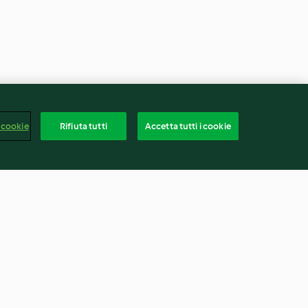
 cookie
Rifiuta tutti
Accetta tutti i cookie
rdi
Pane alle erbe aromatiche
4.7
(69)