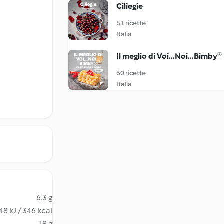
Ciliegie
51 ricette
Italia
Il meglio di Voi...Noi...Bimby®
60 ricette
Italia
6.3 g
48 kJ / 346 kcal
18 g