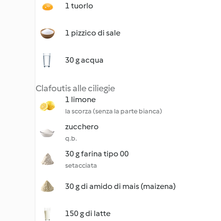
1 tuorlo
1 pizzico di sale
30 g acqua
Clafoutis alle ciliegie
1 limone
la scorza (senza la parte bianca)
zucchero
q.b.
30 g farina tipo 00
setacciata
30 g di amido di mais (maizena)
150 g di latte