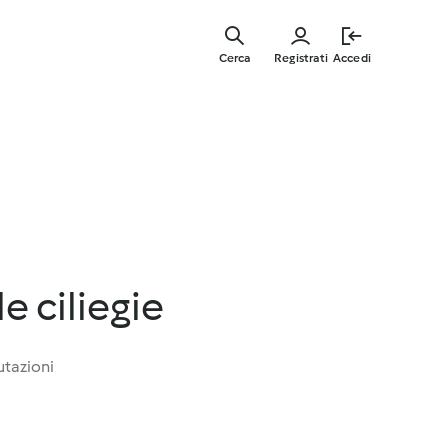
Vai
al
Cerca
Registrati
Accedi
contenut
principal
le ciliegie
utazioni