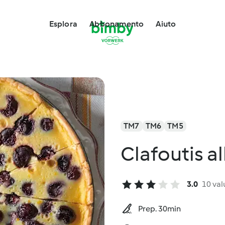
Esplora
Abbonamento
Aiuto
TM7
TM6
TM5
Clafoutis al
3.0
10 val
Prep. 30min