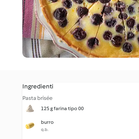
Ingredienti
Pasta brisée
125 g farina tipo 00
burro
q.b.