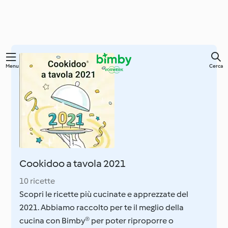
Vai
Menu
Cerca
al
contenuto
principale
Cookidoo a tavola 2021
10 ricette
Scopri le ricette più cucinate e apprezzate del
2021. Abbiamo raccolto per te il meglio della
cucina con Bimby® per poter riproporre o