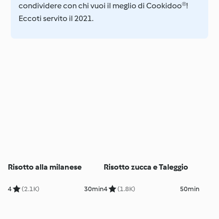
condividere con chi vuoi il meglio di Cookidoo®!
Eccoti servito il 2021.
Risotto alla milanese
Risotto zucca e Taleggio
4
(2.1K)
30min
4
(1.8K)
50min