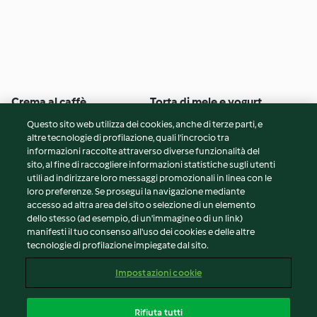
Crema al caffè
Torta di mele e yogurt
Questo sito web utilizza dei cookies, anche di terze parti, e
5
(1.7K)
15min
5
(2.1K)
1h 30min
altre tecnologie di profilazione, quali l’incrocio tra
informazioni raccolte attraverso diverse funzionalità del
sito, al fine di raccogliere informazioni statistiche sugli utenti
© Copyright 2026
utili ad indirizzare loro messaggi promozionali in linea con le
loro preferenze. Se prosegui la navigazione mediante
Termini del servizio
accesso ad altra area del sito o selezione di un elemento
Informativa sulla privacy
dello stesso (ad esempio, di un'immagine o di un link)
Avvertenze generali
manifesti il tuo consenso all'uso dei cookies e delle altre
tecnologie di profilazione impiegate dal sito.
Note legali
Cookie
Impostazioni cookie
Contenuto del rapporto
Recesso dal contratto
Rifiuta tutti