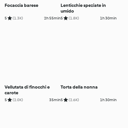
Focaccia barese
Lenticchie speziate in
umido
5
(1.3K)
2h 55min
5
(1.8K)
1h 30min
Vellutata di finocchi e
Torta della nonna
carote
5
(2.0K)
35min
5
(2.6K)
1h 30min