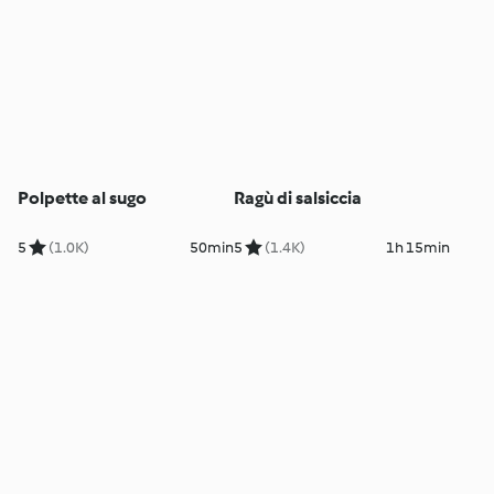
Polpette al sugo
Ragù di salsiccia
5
(1.0K)
50min
5
(1.4K)
1h 15min