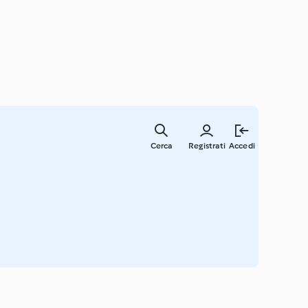
Vai
al
Cerca
Registrati
Accedi
contenut
principal