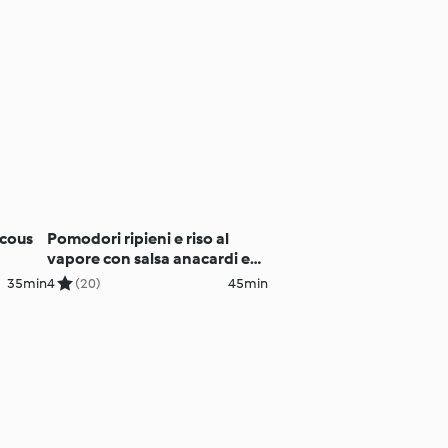
 cous
Pomodori ripieni e riso al
vapore con salsa anacardi e
basilico
35min
4
(20)
45min