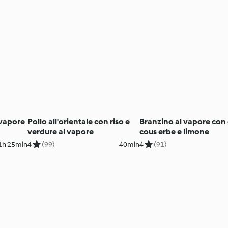
l vapore
Pollo all'orientale con riso e
Branzino al vapore con
verdure al vapore
cous erbe e limone
1h 25min
4
(99)
40min
4
(91)