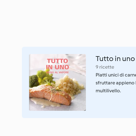
Tutto in uno
9 ricette
Piatti unici di car
sfruttare appieno
multilivello.