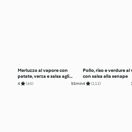
Merluzzo al vapore con
Pollo, riso e verdure a
patate, verza e salsa agli
con salsa alla senape
agrumi
4
(65)
55min
4
(112)