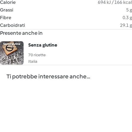
Calorie
694 kJ / 166 kcal
Grassi
5 g
Fibre
0.3 g
Carboidrati
29.1 g
Presente anche in
Senza glutine
70 ricette
Italia
Ti potrebbe interessare anche...