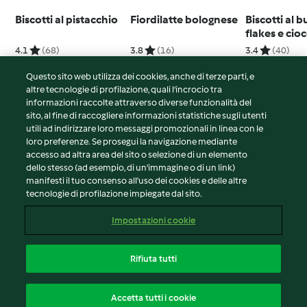
Biscotti al pistacchio
Fiordilatte bolognese
Biscotti al b
flakes e cio
4.1
(68)
3.8
(16)
3.4
(40)
Questo sito web utilizza dei cookies, anche di terze parti, e
altre tecnologie di profilazione, quali l’incrocio tra
informazioni raccolte attraverso diverse funzionalità del
sito, al fine di raccogliere informazioni statistiche sugli utenti
© Copyright 2026
utili ad indirizzare loro messaggi promozionali in linea con le
loro preferenze. Se prosegui la navigazione mediante
Termini del servizio
accesso ad altra area del sito o selezione di un elemento
Informativa sulla privacy
dello stesso (ad esempio, di un'immagine o di un link)
Avvertenze generali
manifesti il tuo consenso all'uso dei cookies e delle altre
tecnologie di profilazione impiegate dal sito.
Note legali
Cookie
Impostazioni cookie
Contenuto del rapporto
Recesso dal contratto
Rifiuta tutti
Dichiarazione di accessibilità
Italiano
Accetta tutti i cookie