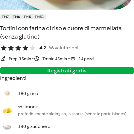
TM7
TM6
TM5
TM31
Tortini con farina di riso e cuore di marmellata
(senza glutine)
4.2
66 valutazioni
Prep. 15min
Totale 45min
14 pezzi
Registrati gratis
Ingredienti
180 g riso
½ limone
preferibilmente biologico, la scorza (senza la parte bianca)
140 g zucchero