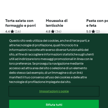
Torta salata con
Moussaka di
Pasta con 
formaggio e porri
lenticchie
e feta
4.4
(16)
4.8
(36)
5.0
(2)
Questo sito web utilizza dei cookies, anche di terze parti, e
altre tecnologie di profilazione, quali l’incrocio tra
informazioni raccolte attraverso diverse funzionalità del
sito, al fine di raccogliere informazioni statistiche sugli utenti
© Copyright 2026
utili ad indirizzare loro messaggi promozionali in linea con le
loro preferenze. Se prosegui la navigazione mediante
Termini del servizio
accesso ad altra area del sito o selezione di un elemento
Informativa sulla privacy
dello stesso (ad esempio, di un'immagine o di un link)
Avvertenze generali
manifesti il tuo consenso all'uso dei cookies e delle altre
tecnologie di profilazione impiegate dal sito.
Note legali
Cookie
Impostazioni cookie
Contenuto del rapporto
Recesso dal contratto
Rifiuta tutti