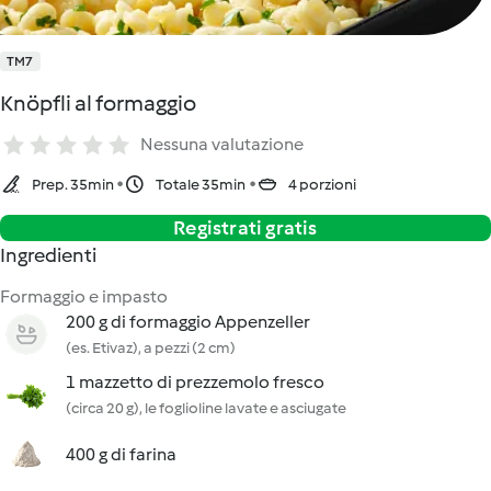
TM7
Knöpfli al formaggio
Nessuna valutazione
Prep. 35min
Totale 35min
4 porzioni
Registrati gratis
Ingredienti
Formaggio e impasto
200 g di formaggio Appenzeller
(es. Etivaz), a pezzi (2 cm)
1 mazzetto di prezzemolo fresco
(circa 20 g), le foglioline lavate e asciugate
400 g di farina