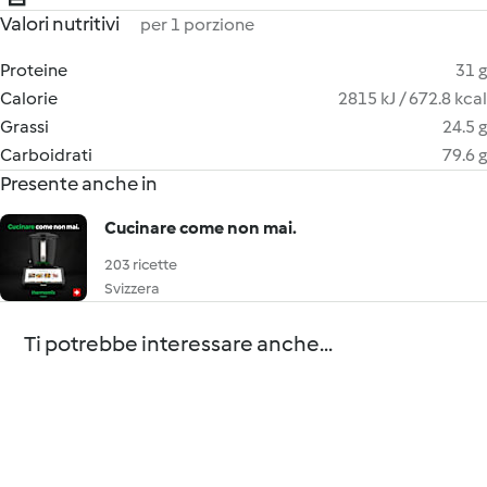
Valori nutritivi
per 1 porzione
Proteine
31 g
Calorie
2815 kJ / 672.8 kcal
Grassi
24.5 g
Carboidrati
79.6 g
Presente anche in
Cucinare come non mai.
203 ricette
Svizzera
Ti potrebbe interessare anche...