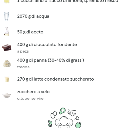
1 cucchiaino di succo di limone, spremuto fresco
2070 g di acqua
50 g di aceto
400 g di cioccolato fondente
a pezzi
400 g di panna (30-40% di grassi)
fredda
270 g di latte condensato zuccherato
zucchero a velo
q.b. per servire