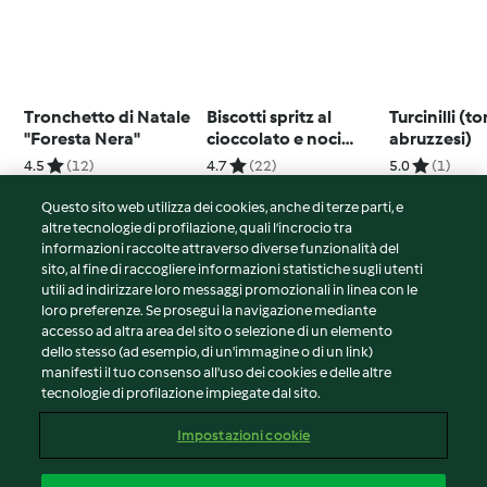
Tronchetto di Natale
Biscotti spritz al
Turcinilli (to
"Foresta Nera"
cioccolato e noci
abruzzesi)
pecan
4.5
(12)
4.7
(22)
5.0
(1)
Questo sito web utilizza dei cookies, anche di terze parti, e
altre tecnologie di profilazione, quali l’incrocio tra
informazioni raccolte attraverso diverse funzionalità del
sito, al fine di raccogliere informazioni statistiche sugli utenti
© Copyright 2026
utili ad indirizzare loro messaggi promozionali in linea con le
loro preferenze. Se prosegui la navigazione mediante
Termini del servizio
accesso ad altra area del sito o selezione di un elemento
Informativa sulla privacy
dello stesso (ad esempio, di un'immagine o di un link)
Avvertenze generali
manifesti il tuo consenso all'uso dei cookies e delle altre
tecnologie di profilazione impiegate dal sito.
Note legali
Cookie
Impostazioni cookie
Contenuto del rapporto
Recesso dal contratto