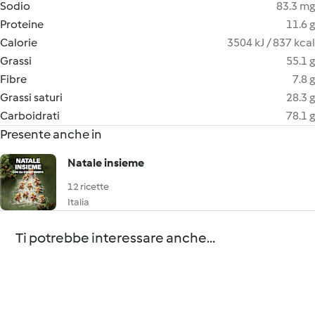
Sodio
83.3 mg
Proteine
11.6 g
Calorie
3504 kJ / 837 kcal
Grassi
55.1 g
Fibre
7.8 g
Grassi saturi
28.3 g
Carboidrati
78.1 g
Presente anche in
Natale insieme
12 ricette
Italia
Ti potrebbe interessare anche...