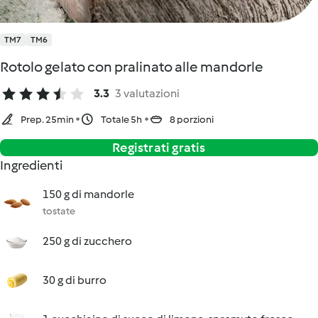
TM7
TM6
Rotolo gelato con pralinato alle mandorle
3.3
3 valutazioni
Prep. 25min
Totale 5h
8 porzioni
Registrati gratis
Ingredienti
150 g di mandorle
tostate
250 g di zucchero
30 g di burro