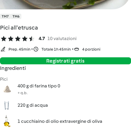
TM7
TM6
Pici all'etrusca
4.7
10 valutazioni
Prep. 45min
Totale 1h 45min
4 porzioni
Registrati gratis
Ingredienti
Pici
400 g di farina tipo 0
+ q.b.
220 g di acqua
1 cucchiaino di olio extravergine di oliva