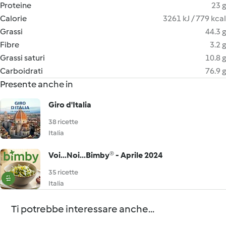
Proteine
23 g
Calorie
3261 kJ / 779 kcal
Grassi
44.3 g
Fibre
3.2 g
Grassi saturi
10.8 g
Carboidrati
76.9 g
Presente anche in
Giro d'Italia
38 ricette
Italia
Voi...Noi...Bimby® - Aprile 2024
35 ricette
Italia
Ti potrebbe interessare anche...