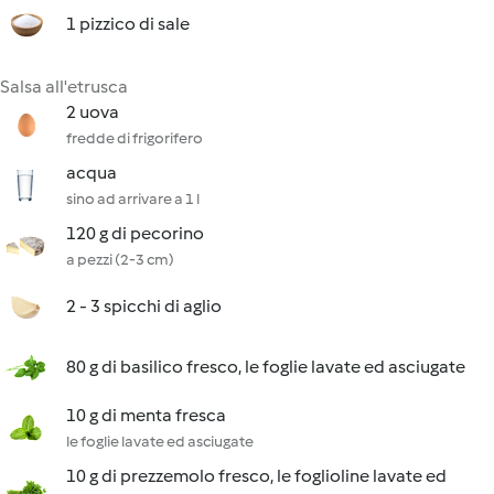
1 pizzico di sale
Salsa all'etrusca
2 uova
fredde di frigorifero
acqua
sino ad arrivare a 1 l
120 g di pecorino
a pezzi (2-3 cm)
2 - 3 spicchi di aglio
80 g di basilico fresco, le foglie lavate ed asciugate
10 g di menta fresca
le foglie lavate ed asciugate
10 g di prezzemolo fresco, le foglioline lavate ed