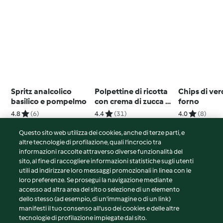
Spritz analcolico
Polpettine di ricotta
Chips di ver
basilico e pompelmo
con crema di zucca e
forno
riso basmati
4.8
(6)
4.4
(31)
4.0
(8)
Questo sito web utilizza dei cookies, anche di terze parti, e
altre tecnologie di profilazione, quali l’incrocio tra
informazioni raccolte attraverso diverse funzionalità del
sito, al fine di raccogliere informazioni statistiche sugli utenti
© Copyright 2026
utili ad indirizzare loro messaggi promozionali in linea con le
loro preferenze. Se prosegui la navigazione mediante
Termini del servizio
accesso ad altra area del sito o selezione di un elemento
Informativa sulla privacy
dello stesso (ad esempio, di un'immagine o di un link)
Avvertenze generali
manifesti il tuo consenso all'uso dei cookies e delle altre
tecnologie di profilazione impiegate dal sito.
Note legali