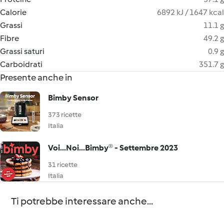
Calorie
6892 kJ / 1647 kcal
Grassi
11.1 g
Fibre
49.2 g
Grassi saturi
0.9 g
Carboidrati
351.7 g
Presente anche in
Bimby Sensor
373 ricette
Italia
Voi...Noi...Bimby® - Settembre 2023
31 ricette
Italia
Ti potrebbe interessare anche...