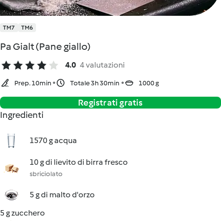
TM7
TM6
Pa Gialt (Pane giallo)
4.0
4 valutazioni
Prep. 10min
Totale 3h 30min
1000 g
Registrati gratis
Ingredienti
1570 g acqua
10 g di lievito di birra fresco
sbriciolato
5 g di malto d'orzo
5 g zucchero