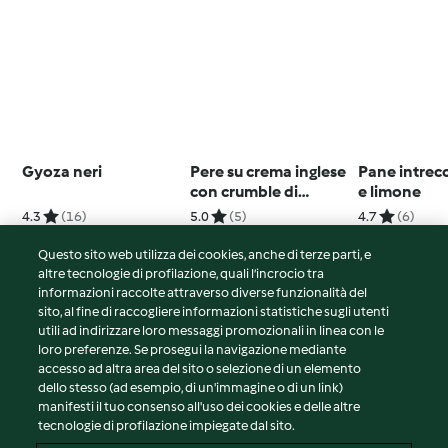
Gyoza neri
Pere su crema inglese
Pane intrec
con crumble di
e limone
mandorle
4.3
(16)
5.0
(5)
4.7
(6)
Questo sito web utilizza dei cookies, anche di terze parti, e
altre tecnologie di profilazione, quali l’incrocio tra
informazioni raccolte attraverso diverse funzionalità del
sito, al fine di raccogliere informazioni statistiche sugli utenti
© Copyright 2026
utili ad indirizzare loro messaggi promozionali in linea con le
loro preferenze. Se prosegui la navigazione mediante
Termini del servizio
accesso ad altra area del sito o selezione di un elemento
Informativa sulla privacy
dello stesso (ad esempio, di un'immagine o di un link)
Avvertenze generali
manifesti il tuo consenso all'uso dei cookies e delle altre
tecnologie di profilazione impiegate dal sito.
Note legali