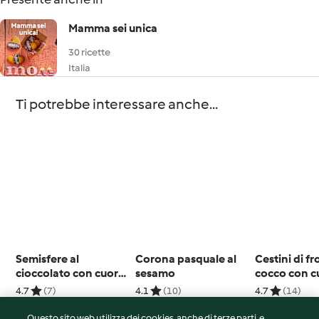
Mamma sei unica
30 ricette
Italia
Ti potrebbe interessare anche...
Semisfere al
Corona pasquale al
Cestini di fro
cioccolato con cuore
sesamo
cocco con c
di fragola
limone
4.7
(7)
4.1
(10)
4.7
(14)
Questo sito web utilizza dei cookies, anche di terze parti, e