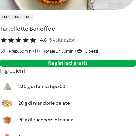
TM7
TM6
TM5
Tartellette Banoffee
4.8
5 valutazioni
Prep. 30min
Totale 1h 30min
8 pezzi
Registrati gratis
Ingredienti
230 g di farina tipo 00
20 g di mandorle pelate
90 g di zucchero di canna