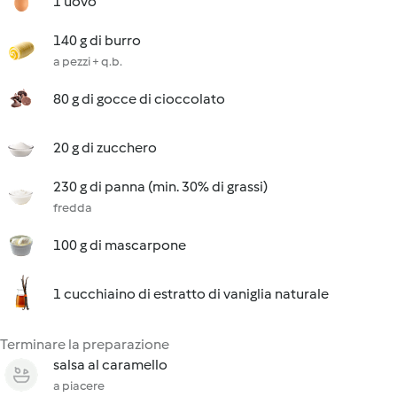
1 uovo
140 g di burro
a pezzi + q.b.
80 g di gocce di cioccolato
20 g di zucchero
230 g di panna (min. 30% di grassi)
fredda
100 g di mascarpone
1 cucchiaino di estratto di vaniglia naturale
Terminare la preparazione
salsa al caramello
a piacere