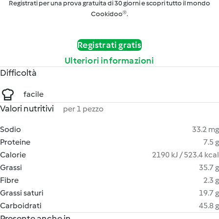
Registrati per una prova gratuita di 30 giorni e scopri tutto il mondo
Cookidoo®.
Registrati gratis
Ulteriori informazioni
Difficoltà
facile
Valori nutritivi
per 1 pezzo
Sodio
33.2 mg
Proteine
7.5 g
Calorie
2190 kJ / 523.4 kcal
Grassi
35.7 g
Fibre
2.3 g
Grassi saturi
19.7 g
Carboidrati
45.8 g
Presente anche in