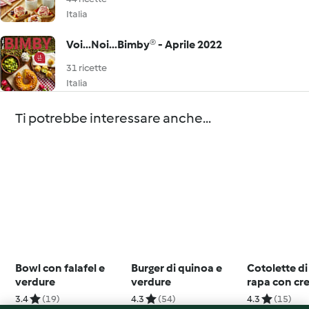
Italia
Voi...Noi...Bimby® - Aprile 2022
31 ricette
Italia
Ti potrebbe interessare anche...
Bowl con falafel e
Burger di quinoa e
Cotolette d
verdure
verdure
rapa con cr
patate (sen
3.4
(19)
4.3
(54)
4.3
(15)