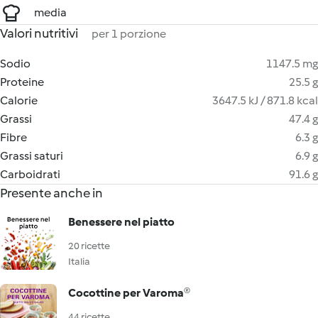
media
Valori nutritivi
per 1 porzione
Sodio
1147.5 mg
Proteine
25.5 g
Calorie
3647.5 kJ / 871.8 kcal
Grassi
47.4 g
Fibre
6.3 g
Grassi saturi
6.9 g
Carboidrati
91.6 g
Presente anche in
Benessere nel piatto
20 ricette
Italia
Cocottine per Varoma®
44 ricette