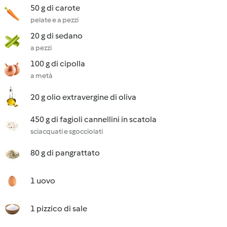
50 g di carote
pelate e a pezzi
20 g di sedano
a pezzi
100 g di cipolla
a metà
20 g olio extravergine di oliva
450 g di fagioli cannellini in scatola
sciacquati e sgocciolati
80 g di pangrattato
1 uovo
1 pizzico di sale