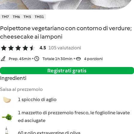
TM7
TM6
TM5
TM31
Polpettone vegetariano con contorno di verdure;
cheesecake ai lamponi
4.5
105 valutazioni
Prep. 45min
Totale 1h 30min
4 porzioni
Registrati gratis
Ingredienti
Salsa al prezzemolo
1 spicchio di aglio
1 mazzetto di prezzemolo fresco, le foglioline lavate
ed asciugate
60 g olio extravergine di oliva