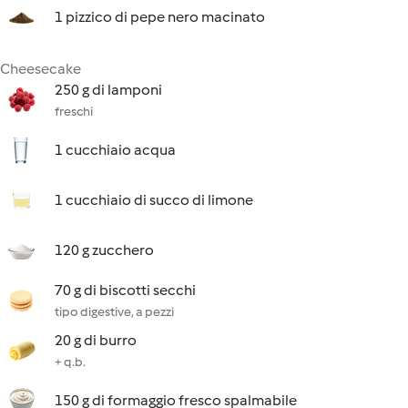
1 pizzico di pepe nero macinato
Cheesecake
250 g di lamponi
freschi
1 cucchiaio acqua
1 cucchiaio di succo di limone
120 g zucchero
70 g di biscotti secchi
tipo digestive, a pezzi
20 g di burro
+ q.b.
150 g di formaggio fresco spalmabile