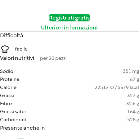
Registrati gratis
Ulteriori informazioni
Difficoltà
facile
Valori nutritivi
per 20 pezzi
Sodio
351 mg
Proteine
67 g
Calorie
22512 kJ / 5379 kcal
Grassi
327 g
Fibre
32.6 g
Grassi saturi
164 g
Carboidrati
528 g
Presente anche in