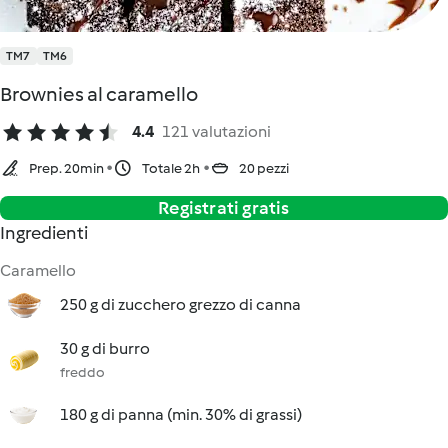
TM7
TM6
Brownies al caramello
4.4
121 valutazioni
Prep. 20min
Totale 2h
20 pezzi
Registrati gratis
Ingredienti
Caramello
250 g di zucchero grezzo di canna
30 g di burro
freddo
180 g di panna (min. 30% di grassi)