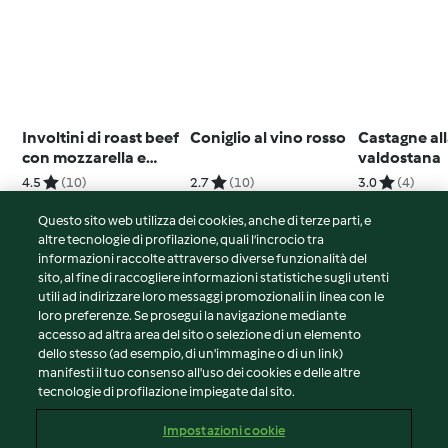
Involtini di roast beef
Coniglio al vino rosso
Castagne al
con mozzarella e
valdostana
pomodoro
4.5
(10)
2.7
(10)
3.0
(4)
Questo sito web utilizza dei cookies, anche di terze parti, e
altre tecnologie di profilazione, quali l’incrocio tra
informazioni raccolte attraverso diverse funzionalità del
sito, al fine di raccogliere informazioni statistiche sugli utenti
© Copyright 2026
utili ad indirizzare loro messaggi promozionali in linea con le
loro preferenze. Se prosegui la navigazione mediante
Termini del servizio
accesso ad altra area del sito o selezione di un elemento
Informativa sulla privacy
dello stesso (ad esempio, di un'immagine o di un link)
Avvertenze generali
manifesti il tuo consenso all'uso dei cookies e delle altre
tecnologie di profilazione impiegate dal sito.
Note legali
Cookie
Impostazioni cookie