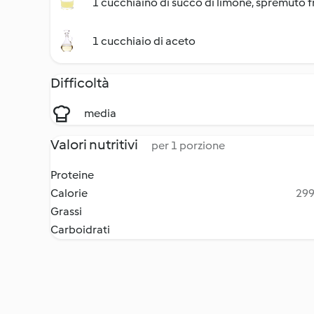
1 cucchiaino di succo di limone, spremuto 
1 cucchiaio di aceto
Difficoltà
media
Valori nutritivi
per 1 porzione
Proteine
Calorie
299
Grassi
Carboidrati