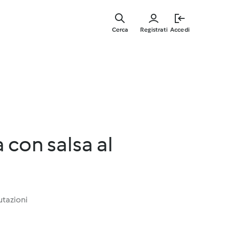
Vai
al
Cerca
Registrati
Accedi
contenut
principal
 con salsa al
utazioni