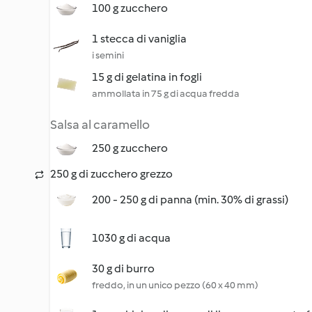
100 g zucchero
1 stecca di vaniglia
i semini
15 g di gelatina in fogli
ammollata in 75 g di acqua fredda
Salsa al caramello
250 g zucchero
250 g di zucchero grezzo
200 - 250 g di panna (min. 30% di grassi)
1030 g di acqua
30 g di burro
freddo, in un unico pezzo (60 x 40 mm)