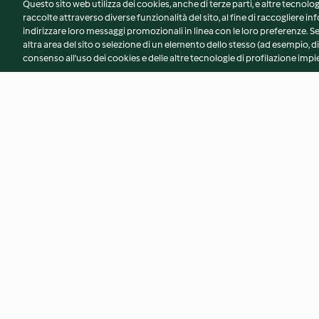
Questo sito web utilizza dei cookies, anche di terze parti, e altre tecnolog
raccolte attraverso diverse funzionalità del sito, al fine di raccogliere inf
indirizzare loro messaggi promozionali in linea con le loro preferenze.
altra area del sito o selezione di un elemento dello stesso (ad esempio, di
consenso all'uso dei cookies e delle altre tecnologie di profilazione impie
Panini morbidi dolci
Crostata ai cachi
4.8
(125)
4.2
(51)
© Copyright 2026
Termini del servizio
Informativa sulla privacy
A