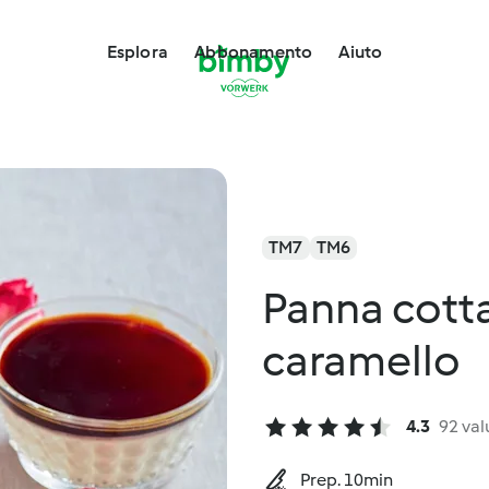
Esplora
Abbonamento
Aiuto
TM7
TM6
Panna cotta
caramello
4.3
92 val
Prep. 10min