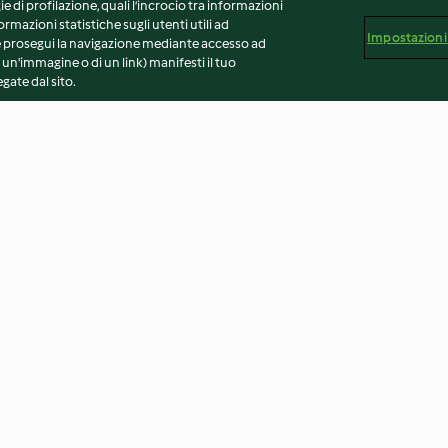
ie di profilazione, quali l’incrocio tra informazioni
ormazioni statistiche sugli utenti utili ad
Impostazioni
 Se prosegui la navigazione mediante accesso ad
 un'immagine o di un link) manifesti il tuo
gate dal sito.
Cantuccini da regalare
Torta margherit
4.4
(159)
3.5
(15)
vvertenze generali
Note legali
Cookie
Contenuto del 