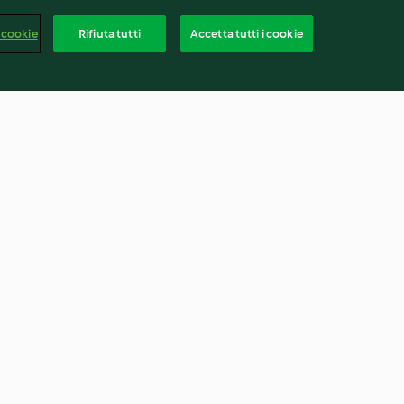
 cookie
Rifiuta tutti
Accetta tutti i cookie
a CucinaBarilla
Brownies al caramello
4.4
(121)
Italia
rapporto
Recesso dal contratto