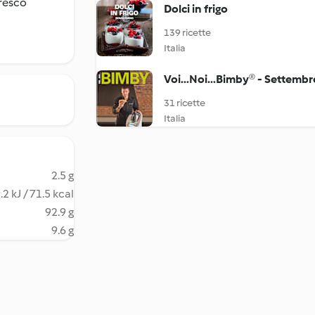
fresco
Dolci in frigo
139 ricette
Italia
Voi...Noi...Bimby® - Settemb
31 ricette
Italia
2.5 g
.2 kJ / 71.5 kcal
92.9 g
9.6 g