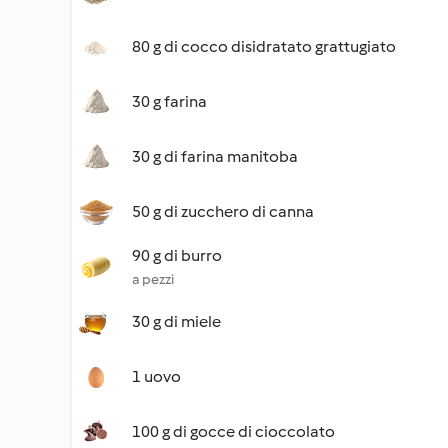
80 g di cocco disidratato grattugiato
30 g farina
30 g di farina manitoba
50 g di zucchero di canna
90 g di burro
a pezzi
30 g di miele
1 uovo
100 g di gocce di cioccolato