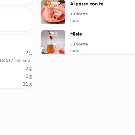
Al passo con te
10 ricette
Italia
Miele
50 ricette
Italia
2 g
.8 kJ / 135 kcal
2 g
0 g
11 g