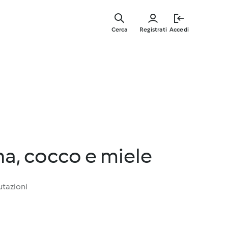
Vai
al
Cerca
Registrati
Accedi
contenut
principal
na, cocco e miele
utazioni