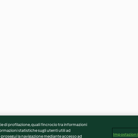
ie di profilazione, quali l’incrocio tra informazioni
ormazioni statistiche sugli utenti utili ad
Impostazioni
 Se prosegui la navigazione mediante accesso ad