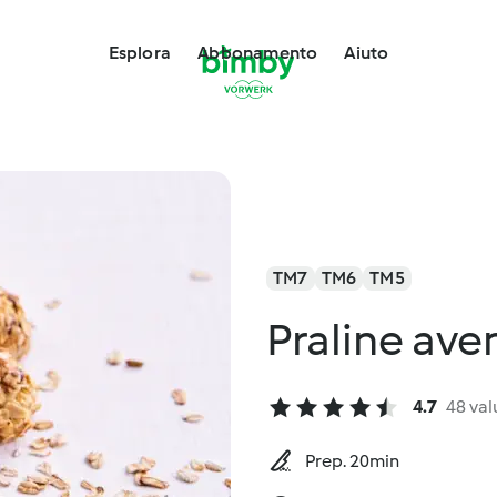
Esplora
Abbonamento
Aiuto
TM7
TM6
TM5
Praline ave
4.7
48 val
Prep. 20min