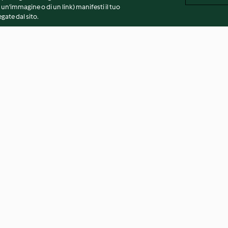
 un'immagine o di un link) manifesti il tuo
gate dal sito.
egrale
Budino di cocco
Frollini al pesto
4.0
(9)
4.0
(26)
vvertenze generali
Note legali
Cookie
Contenuto del 