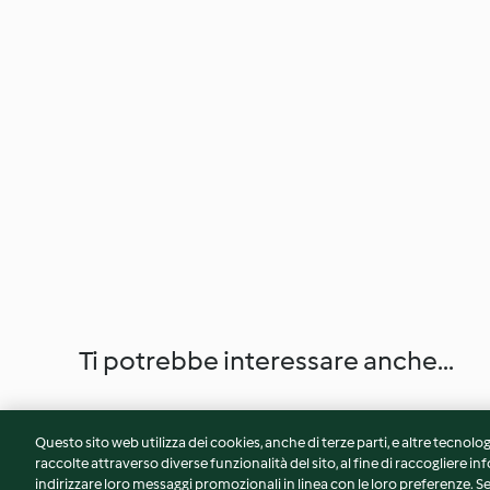
Ti potrebbe interessare anche...
Questo sito web utilizza dei cookies, anche di terze parti, e altre tecnolog
raccolte attraverso diverse funzionalità del sito, al fine di raccogliere inf
indirizzare loro messaggi promozionali in linea con le loro preferenze.