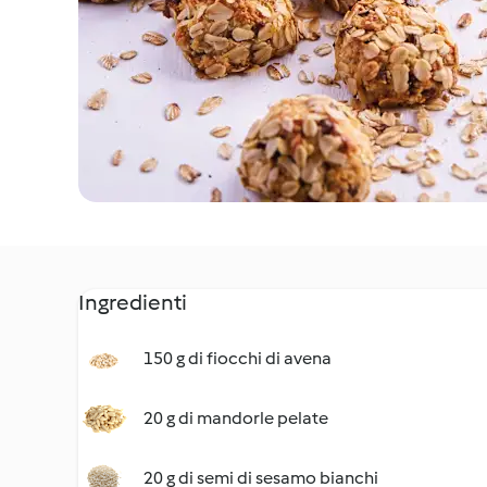
Ingredienti
150 g di fiocchi di avena
20 g di mandorle pelate
20 g di semi di sesamo bianchi