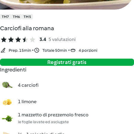
TM7
TM6
TM5
Carciofi alla romana
3.4
5 valutazioni
Prep. 15min
Totale 50min
4 porzioni
Registrati gratis
Ingredienti
4 carciofi
1 limone
1 mazzetto di prezzemolo fresco
le foglie lavate ed asciugate