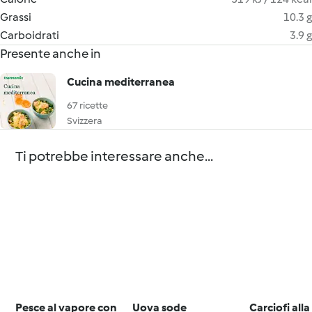
Grassi
10.3 g
Carboidrati
3.9 g
Presente anche in
Cucina mediterranea
67 ricette
Svizzera
Ti potrebbe interessare anche...
Pesce al vapore con
Uova sode
Carciofi all