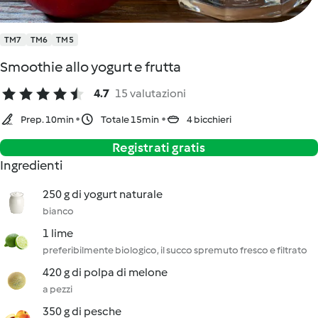
TM7
TM6
TM5
Smoothie allo yogurt e frutta
4.7
15 valutazioni
Prep. 10min
Totale 15min
4 bicchieri
Registrati gratis
Ingredienti
250 g di yogurt naturale
bianco
1 lime
preferibilmente biologico, il succo spremuto fresco e filtrato
420 g di polpa di melone
a pezzi
350 g di pesche