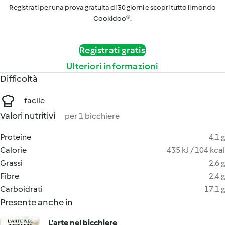
Registrati per una prova gratuita di 30 giorni e scopri tutto il mondo
Cookidoo®.
Registrati gratis
Ulteriori informazioni
Difficoltà
facile
Valori nutritivi
per 1 bicchiere
Proteine
4.1 g
Calorie
435 kJ / 104 kcal
Grassi
2.6 g
Fibre
2.4 g
Carboidrati
17.1 g
Presente anche in
L'arte nel bicchiere