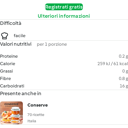
Registrati gratis
Ulteriori informazioni
Difficoltà
facile
Valori nutritivi
per 1 porzione
Proteine
0.2 g
Calorie
259 kJ / 61 kcal
Grassi
0 g
Fibre
0.8 g
Carboidrati
16 g
Presente anche in
Conserve
70 ricette
Italia