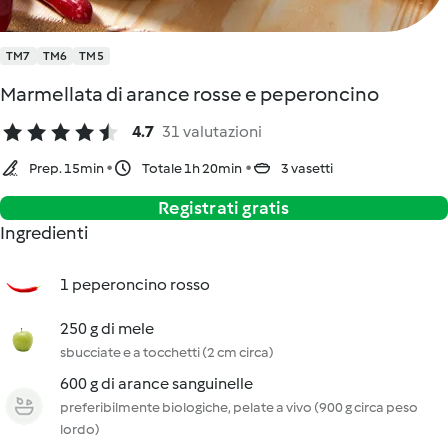
TM7
TM6
TM5
Marmellata di arance rosse e peperoncino
4.7
31 valutazioni
Prep. 15min
Totale 1h 20min
3 vasetti
Registrati gratis
Ingredienti
1 peperoncino rosso
250 g di mele
sbucciate e a tocchetti (2 cm circa)
600 g di arance sanguinelle
preferibilmente biologiche, pelate a vivo (900 g circa peso
lordo)