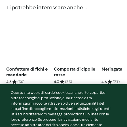
Ti potrebbe interessare anche...
Confettura di fichi e
Composta di cipolle
Meringata
mandorle
rosse
4.6
(30)
4.3
(35)
4.6
(71)
Questo sito web utilizza dei cookies, anche di terze parti, e
altre tecnologie di profilazione, quali l’incrocio tra
informazioni raccolte attraverso diverse funzionalità del
sito, al fine di raccogliere informazioni statistiche sugli utenti
© Copyright 2026
utili ad indirizzare loro messaggi promozionali in linea con le
loro preferenze. Se prosegui la navigazione mediante
Termini del servizio
accesso ad altra area del sito o selezione di un elemento