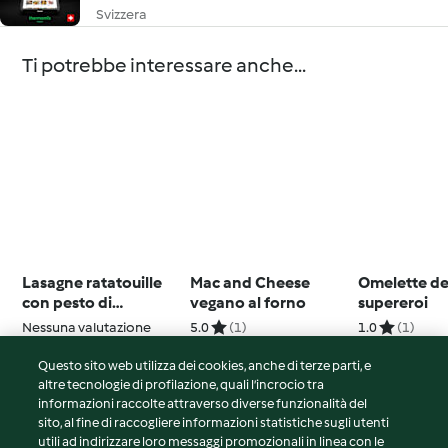
Svizzera
Ti potrebbe interessare anche...
Lasagne ratatouille
Mac and Cheese
Omelette de
con pesto di
vegano al forno
supereroi
pomodori
Nessuna valutazione
5.0
(1)
1.0
(1)
Questo sito web utilizza dei cookies, anche di terze parti, e
altre tecnologie di profilazione, quali l’incrocio tra
informazioni raccolte attraverso diverse funzionalità del
sito, al fine di raccogliere informazioni statistiche sugli utenti
© Copyright 2026
utili ad indirizzare loro messaggi promozionali in linea con le