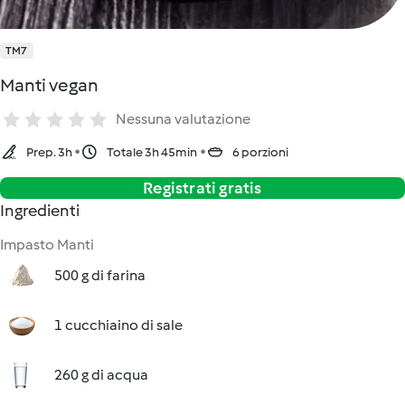
TM7
Manti vegan
Nessuna valutazione
Prep. 3h
Totale 3h 45min
6 porzioni
Registrati gratis
Ingredienti
Impasto Manti
500 g di farina
1 cucchiaino di sale
260 g di acqua