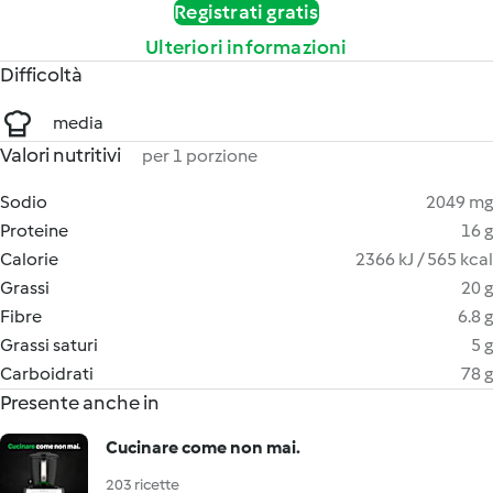
Registrati gratis
Ulteriori informazioni
Difficoltà
media
Valori nutritivi
per 1 porzione
Sodio
2049 mg
Proteine
16 g
Calorie
2366 kJ / 565 kcal
Grassi
20 g
Fibre
6.8 g
Grassi saturi
5 g
Carboidrati
78 g
Presente anche in
Cucinare come non mai.
203 ricette