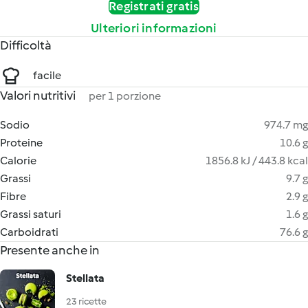
Registrati gratis
Ulteriori informazioni
Difficoltà
facile
Valori nutritivi
per 1 porzione
Sodio
974.7 mg
Proteine
10.6 g
Calorie
1856.8 kJ / 443.8 kcal
Grassi
9.7 g
Fibre
2.9 g
Grassi saturi
1.6 g
Carboidrati
76.6 g
Presente anche in
Stellata
23 ricette