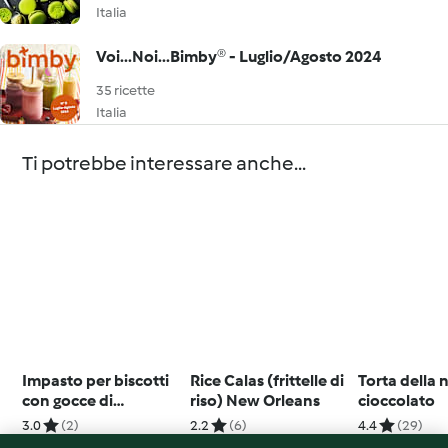
Italia
Voi...Noi...Bimby® - Luglio/Agosto 2024
35 ricette
Italia
Ti potrebbe interessare anche...
Impasto per biscotti
Rice Calas (frittelle di
Torta della 
con gocce di
riso) New Orleans
cioccolato
cioccolato (pre-
3.0
(2)
2.2
(6)
4.4
(29)
allenamento)