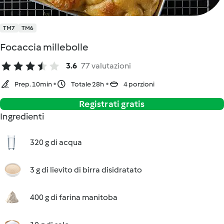
TM7
TM6
Focaccia millebolle
3.6
77 valutazioni
Prep. 10min
Totale 28h
4 porzioni
Registrati gratis
Ingredienti
320 g di acqua
3 g di lievito di birra disidratato
400 g di farina manitoba