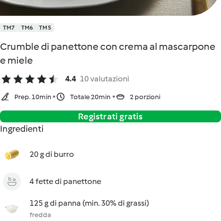
TM7
TM6
TM5
Crumble di panettone con crema al mascarpone
e miele
4.4
10 valutazioni
Prep. 10min
Totale 20min
2 porzioni
Registrati gratis
Ingredienti
20 g di burro
4 fette di panettone
125 g di panna (min. 30% di grassi)
fredda