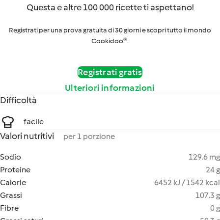
Questa e altre 100 000 ricette ti aspettano!
Registrati per una prova gratuita di 30 giorni e scopri tutto il mondo
Cookidoo®.
Registrati gratis
Ulteriori informazioni
Difficoltà
facile
Valori nutritivi
per 1 porzione
Sodio
129.6 mg
Proteine
24 g
Calorie
6452 kJ / 1542 kcal
Grassi
107.3 g
Fibre
0 g