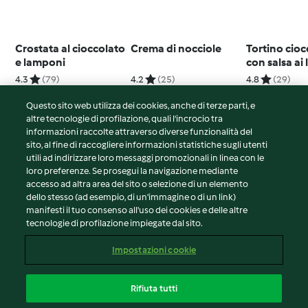
Crostata al cioccolato
Crema di nocciole
Tortino cioc
e lamponi
con salsa ai
4.3
(79)
4.2
(25)
4.8
(29)
Questo sito web utilizza dei cookies, anche di terze parti, e
altre tecnologie di profilazione, quali l’incrocio tra
informazioni raccolte attraverso diverse funzionalità del
sito, al fine di raccogliere informazioni statistiche sugli utenti
© Copyright 2026
utili ad indirizzare loro messaggi promozionali in linea con le
loro preferenze. Se prosegui la navigazione mediante
Termini del servizio
accesso ad altra area del sito o selezione di un elemento
Informativa sulla privacy
dello stesso (ad esempio, di un'immagine o di un link)
Avvertenze generali
manifesti il tuo consenso all'uso dei cookies e delle altre
tecnologie di profilazione impiegate dal sito.
Note legali
Cookie
Impostazioni cookie
Contenuto del rapporto
Recesso dal contratto
Rifiuta tutti
Dichiarazione di accessibilità