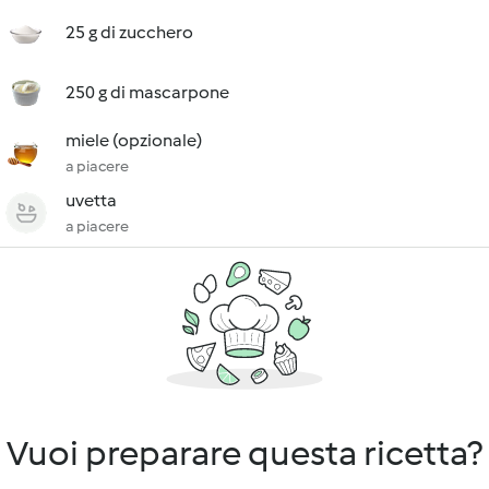
25 g di zucchero
250 g di mascarpone
miele (opzionale)
a piacere
uvetta
a piacere
Vuoi preparare questa ricetta?