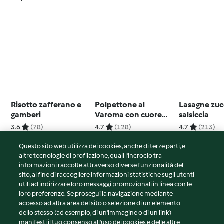
Risotto zafferano e
Polpettone al
Lasagne zuc
gamberi
Varoma con cuore
salsiccia
filante e contorno di
3.6
(78)
4.7
(128)
4.7
(213)
verdure
Questo sito web utilizza dei cookies, anche di terze parti, e
altre tecnologie di profilazione, quali l’incrocio tra
informazioni raccolte attraverso diverse funzionalità del
sito, al fine di raccogliere informazioni statistiche sugli utenti
© Copyright 2026
utili ad indirizzare loro messaggi promozionali in linea con le
loro preferenze. Se prosegui la navigazione mediante
Termini del servizio
accesso ad altra area del sito o selezione di un elemento
Informativa sulla privacy
dello stesso (ad esempio, di un'immagine o di un link)
Avvertenze generali
manifesti il tuo consenso all'uso dei cookies e delle altre