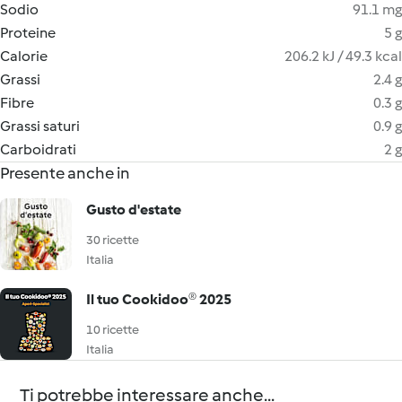
Sodio
91.1 mg
Proteine
5 g
Calorie
206.2 kJ / 49.3 kcal
Grassi
2.4 g
Fibre
0.3 g
Grassi saturi
0.9 g
Carboidrati
2 g
Presente anche in
Gusto d'estate
30 ricette
Italia
Il tuo Cookidoo® 2025
10 ricette
Italia
Ti potrebbe interessare anche...