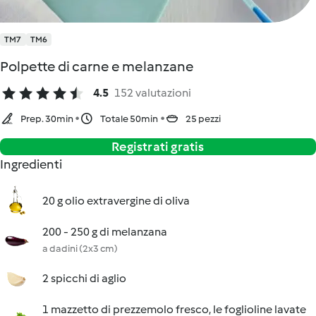
TM7
TM6
Polpette di carne e melanzane
4.5
152 valutazioni
Prep. 30min
Totale 50min
25 pezzi
Registrati gratis
Ingredienti
20 g olio extravergine di oliva
200 - 250 g di melanzana
a dadini (2x3 cm)
2 spicchi di aglio
1 mazzetto di prezzemolo fresco, le foglioline lavate