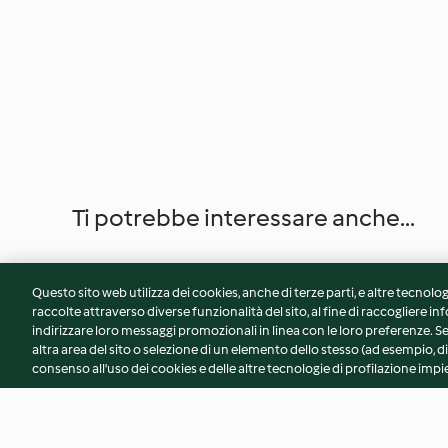
Ti potrebbe interessare anche...
Questo sito web utilizza dei cookies, anche di terze parti, e altre tecnolog
raccolte attraverso diverse funzionalità del sito, al fine di raccogliere inf
indirizzare loro messaggi promozionali in linea con le loro preferenze.
altra area del sito o selezione di un elemento dello stesso (ad esempio, di
consenso all'uso dei cookies e delle altre tecnologie di profilazione impie