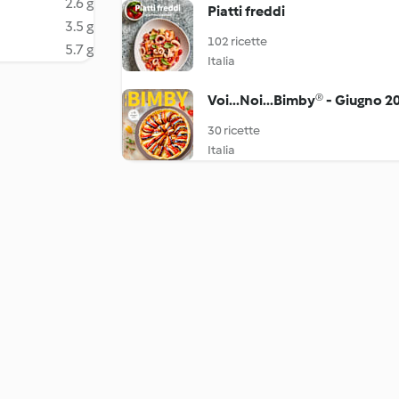
2.6 g
Piatti freddi
3.5 g
102 ricette
5.7 g
Italia
Voi...Noi...Bimby® - Giugno 2
30 ricette
Italia