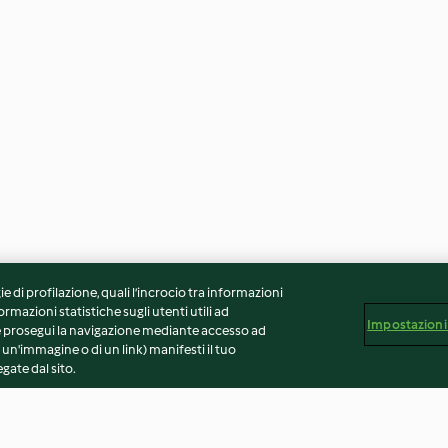
ie di profilazione, quali l’incrocio tra informazioni
ormazioni statistiche sugli utenti utili ad
Impostazioni
 Se prosegui la navigazione mediante accesso ad
 un'immagine o di un link) manifesti il tuo
gate dal sito.