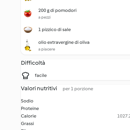
200 g di pomodori
a pezzi
1 pizzico di sale
olio extravergine di oliva
a piacere
Difficoltà
facile
Valori nutritivi
per 1 porzione
Sodio
Proteine
Calorie
1027.2
Grassi