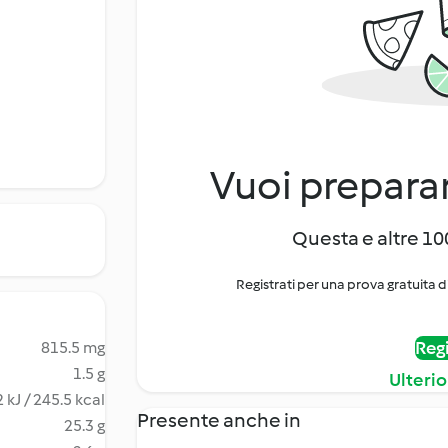
Vuoi preparar
Questa e altre 100
Registrati per una prova gratuita d
Regi
815.5 mg
1.5 g
Ulterio
 kJ / 245.5 kcal
Presente anche in
25.3 g