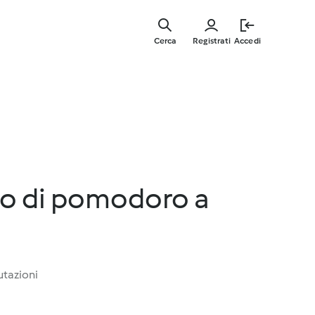
Vai
al
Cerca
Registrati
Accedi
contenut
principal
o di pomodoro a
utazioni