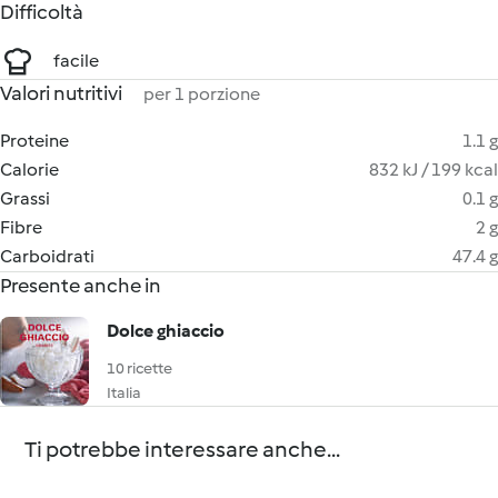
Difficoltà
facile
Valori nutritivi
per 1 porzione
Proteine
1.1 g
Calorie
832 kJ / 199 kcal
Grassi
0.1 g
Fibre
2 g
Carboidrati
47.4 g
Presente anche in
Dolce ghiaccio
10 ricette
Italia
Ti potrebbe interessare anche...