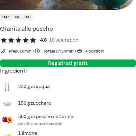
TM7
TM6
TM5
Granita alle pesche
4.8
18 valutazioni
Prep. 10min
Totale 6h 20min
4 porzioni
Registrati gratis
Ingredienti
250 g di acqua
150 g zucchero
500 g di pesche nettarine
pelate e senza nocciolo
1 limone