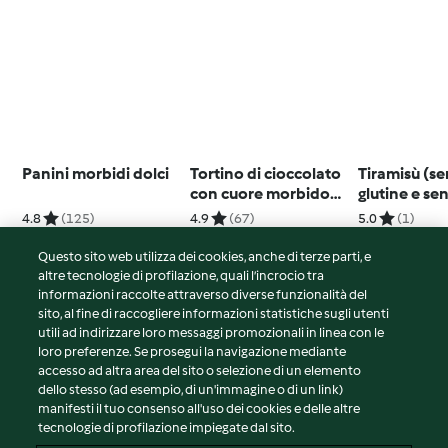
Panini morbidi dolci
Tortino di cioccolato
Tiramisù (s
con cuore morbido
glutine e se
(senza glutine)
lattosio)
4.8
(125)
4.9
(67)
5.0
(1)
Questo sito web utilizza dei cookies, anche di terze parti, e
altre tecnologie di profilazione, quali l’incrocio tra
informazioni raccolte attraverso diverse funzionalità del
sito, al fine di raccogliere informazioni statistiche sugli utenti
© Copyright 2026
utili ad indirizzare loro messaggi promozionali in linea con le
loro preferenze. Se prosegui la navigazione mediante
Termini del servizio
accesso ad altra area del sito o selezione di un elemento
Informativa sulla privacy
dello stesso (ad esempio, di un'immagine o di un link)
Avvertenze generali
manifesti il tuo consenso all'uso dei cookies e delle altre
tecnologie di profilazione impiegate dal sito.
Note legali