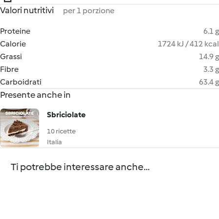
Valori nutritivi
per 1 porzione
Proteine
6.1 g
Calorie
1724 kJ / 412 kcal
Grassi
14.9 g
Fibre
3.3 g
Carboidrati
63.4 g
Presente anche in
Sbriciolate
10 ricette
Italia
Ti potrebbe interessare anche...