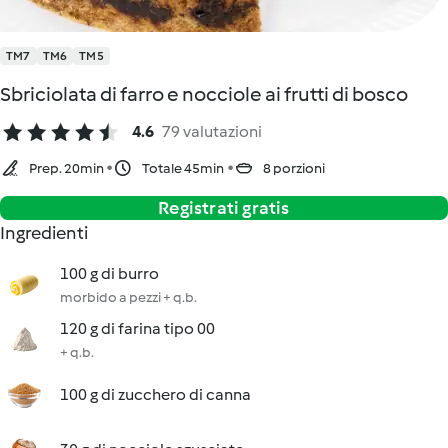
TM7
TM6
TM5
Sbriciolata di farro e nocciole ai frutti di bosco
4.6
79 valutazioni
Prep. 20min
Totale 45min
8 porzioni
Registrati gratis
Ingredienti
100 g di burro
morbido a pezzi + q.b.
120 g di farina tipo 00
+ q.b.
100 g di zucchero di canna