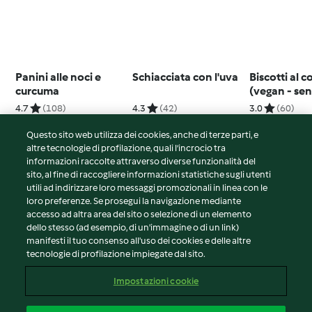
Panini alle noci e
Schiacciata con l'uva
Biscotti al 
curcuma
(vegan - se
glutine)
4.7
(108)
4.3
(42)
3.0
(60)
Questo sito web utilizza dei cookies, anche di terze parti, e
altre tecnologie di profilazione, quali l’incrocio tra
informazioni raccolte attraverso diverse funzionalità del
sito, al fine di raccogliere informazioni statistiche sugli utenti
© Copyright 2026
utili ad indirizzare loro messaggi promozionali in linea con le
loro preferenze. Se prosegui la navigazione mediante
Termini del servizio
accesso ad altra area del sito o selezione di un elemento
Informativa sulla privacy
dello stesso (ad esempio, di un'immagine o di un link)
Avvertenze generali
manifesti il tuo consenso all'uso dei cookies e delle altre
tecnologie di profilazione impiegate dal sito.
Note legali
Cookie
Impostazioni cookie
Contenuto del rapporto