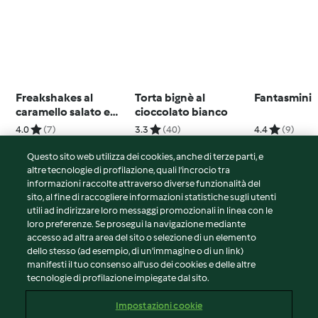
Freakshakes al
Torta bignè al
Fantasmini
caramello salato e
cioccolato bianco
granella di noci
4.0
(7)
3.3
(40)
4.4
(9)
Questo sito web utilizza dei cookies, anche di terze parti, e
altre tecnologie di profilazione, quali l’incrocio tra
informazioni raccolte attraverso diverse funzionalità del
sito, al fine di raccogliere informazioni statistiche sugli utenti
© Copyright 2026
utili ad indirizzare loro messaggi promozionali in linea con le
loro preferenze. Se prosegui la navigazione mediante
Termini del servizio
accesso ad altra area del sito o selezione di un elemento
Informativa sulla privacy
dello stesso (ad esempio, di un'immagine o di un link)
Avvertenze generali
manifesti il tuo consenso all'uso dei cookies e delle altre
tecnologie di profilazione impiegate dal sito.
Note legali
Cookie
Impostazioni cookie