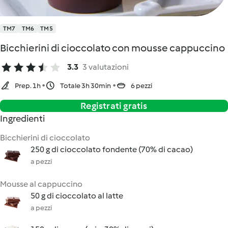
TM7
TM6
TM5
Bicchierini di cioccolato con mousse cappuccino
3.3
3 valutazioni
Prep. 1h
Totale 3h 30min
6 pezzi
Registrati gratis
Ingredienti
Bicchierini di cioccolato
250 g di cioccolato fondente (70% di cacao)
a pezzi
Mousse al cappuccino
50 g di cioccolato al latte
a pezzi