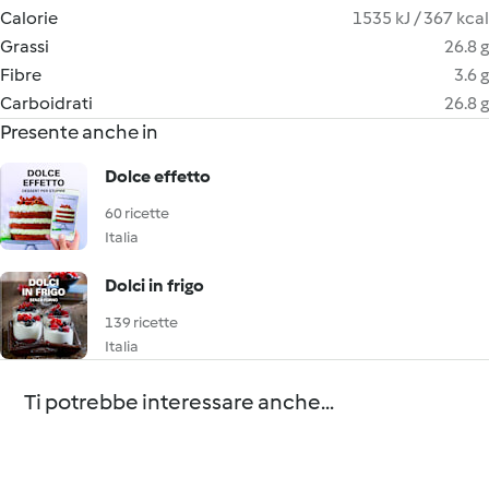
Calorie
1535 kJ / 367 kcal
Grassi
26.8 g
Fibre
3.6 g
Carboidrati
26.8 g
Presente anche in
Dolce effetto
60 ricette
Italia
Dolci in frigo
139 ricette
Italia
Ti potrebbe interessare anche...