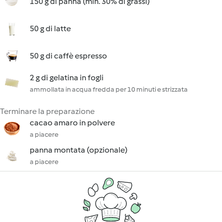
150 g di panna (min. 30% di grassi)
50 g di latte
50 g di caffè espresso
2 g di gelatina in fogli
ammollata in acqua fredda per 10 minuti e strizzata
Terminare la preparazione
cacao amaro in polvere
a piacere
panna montata (opzionale)
a piacere