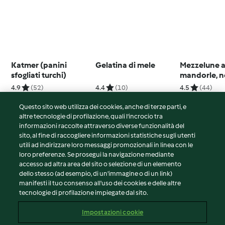
Katmer (panini
Gelatina di mele
Mezzelune a
sfogliati turchi)
mandorle, n
vaniglia
4.9
(52)
4.4
(10)
4.5
(44)
Questo sito web utilizza dei cookies, anche di terze parti, e
altre tecnologie di profilazione, quali l’incrocio tra
informazioni raccolte attraverso diverse funzionalità del
sito, al fine di raccogliere informazioni statistiche sugli utenti
© Copyright 2026
utili ad indirizzare loro messaggi promozionali in linea con le
loro preferenze. Se prosegui la navigazione mediante
Termini del servizio
accesso ad altra area del sito o selezione di un elemento
Informativa sulla privacy
dello stesso (ad esempio, di un'immagine o di un link)
Avvertenze generali
manifesti il tuo consenso all'uso dei cookies e delle altre
tecnologie di profilazione impiegate dal sito.
Note legali
Cookie
Impostazioni cookie
Contenuto del rapporto