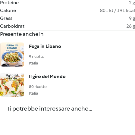
Proteine
2 g
Calorie
801 kJ / 191 kcal
Grassi
9 g
Carboidrati
26 g
Presente anche in
Fuga in Libano
9 ricette
Italia
Il giro del Mondo
80 ricette
Italia
Ti potrebbe interessare anche...