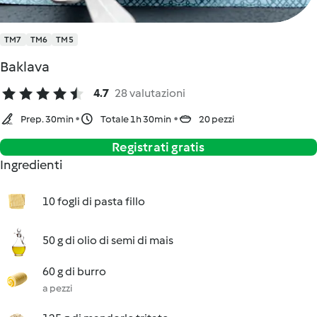
TM7
TM6
TM5
Baklava
4.7
28 valutazioni
Prep. 30min
Totale 1h 30min
20 pezzi
Registrati gratis
Ingredienti
10 fogli di pasta fillo
50 g di olio di semi di mais
60 g di burro
a pezzi