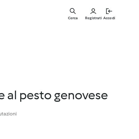
Vai
al
Cerca
Registrati
Accedi
contenut
principal
 al pesto genovese
utazioni