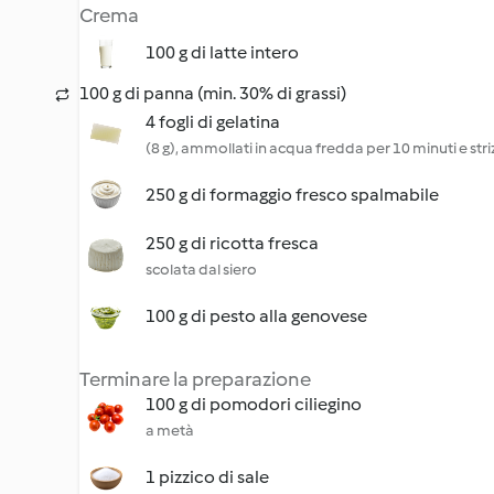
Crema
100 g di latte intero
100 g di panna (min. 30% di grassi)
4 fogli di gelatina
(8 g), ammollati in acqua fredda per 10 minuti e stri
250 g di formaggio fresco spalmabile
250 g di ricotta fresca
scolata dal siero
100 g di pesto alla genovese
Terminare la preparazione
100 g di pomodori ciliegino
a metà
1 pizzico di sale