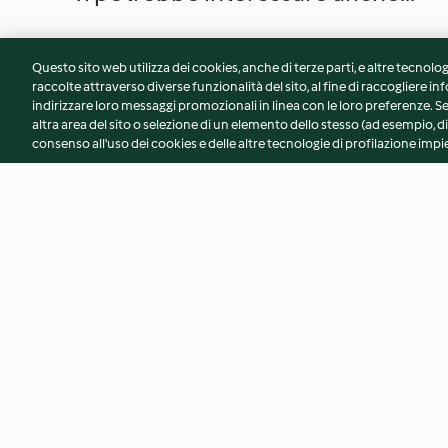
Questo sito web utilizza dei cookies, anche di terze parti, e altre tecnolog
raccolte attraverso diverse funzionalità del sito, al fine di raccogliere inf
indirizzare loro messaggi promozionali in linea con le loro preferenze.
altra area del sito o selezione di un elemento dello stesso (ad esempio, di
consenso all'uso dei cookies e delle altre tecnologie di profilazione impie
Biscotti light al cioccolato
Panini cotti a vapo
3.4
(59)
3.4
(78)
© Copyright 2026