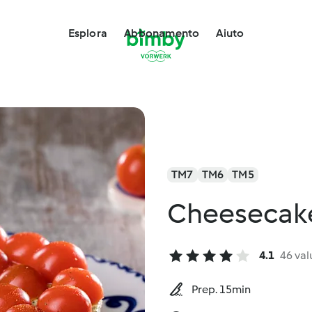
Esplora
Abbonamento
Aiuto
TM7
TM6
TM5
Cheesecake
4.1
46 val
Prep. 15min