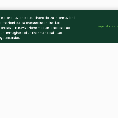
ie di profilazione, quali l’incrocio tra informazioni
ormazioni statistiche sugli utenti utili ad
Impostazioni
 Se prosegui la navigazione mediante accesso ad
 un'immagine o di un link) manifesti il tuo
gate dal sito.
re
Torta morbida con frutta secca
Plumcake sciro
e cioccolato
4.5
(39)
3.8
(45)