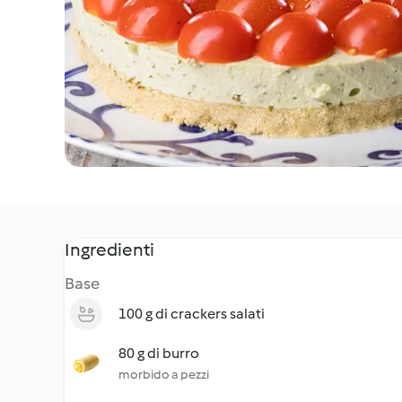
Ingredienti
Base
100 g di crackers salati
80 g di burro
morbido a pezzi