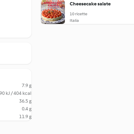
Cheesecake salate
10 ricette
Italia
7.9 g
90 kJ / 404 kcal
36.5 g
0.4 g
11.9 g