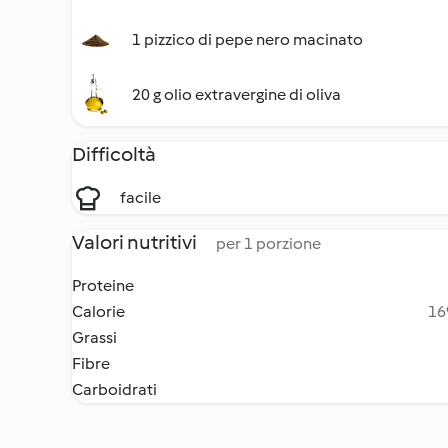
1 pizzico di pepe nero macinato
20 g olio extravergine di oliva
Difficoltà
facile
Valori nutritivi
per 1 porzione
Proteine
Calorie
16
Grassi
Fibre
Carboidrati