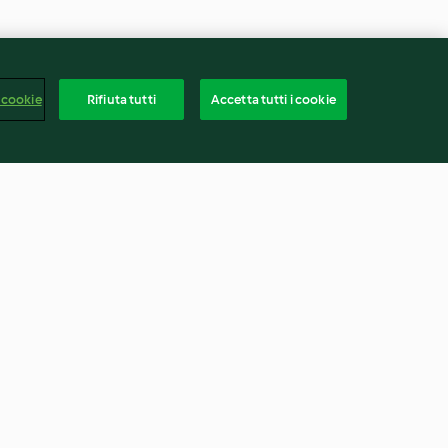
 cookie
Rifiuta tutti
Accetta tutti i cookie
ppato
Sorbetto al kiwi
4.5
(21)