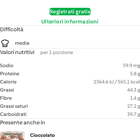
Registrati gratis
Ulteriori informazioni
Difficoltà
media
Valori nutritivi
per 1 porzione
Sodio
59.9 mg
Proteine
5.8 g
Calorie
2364.6 kJ / 565.1 kcal
Grassi
44.3 g
Fibre
1.4 g
Grassi saturi
27.2 g
Carboidrati
39.7 g
Presente anche in
Cioccolato