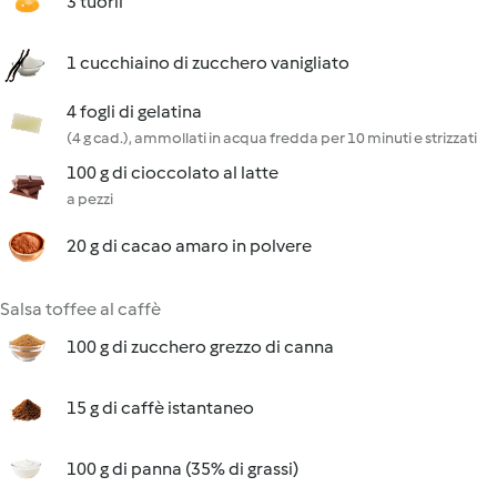
3 tuorli
1 cucchiaino di zucchero vanigliato
4 fogli di gelatina
(4 g cad.), ammollati in acqua fredda per 10 minuti e strizzati
100 g di cioccolato al latte
a pezzi
20 g di cacao amaro in polvere
Salsa toffee al caffè
100 g di zucchero grezzo di canna
15 g di caffè istantaneo
100 g di panna (35% di grassi)