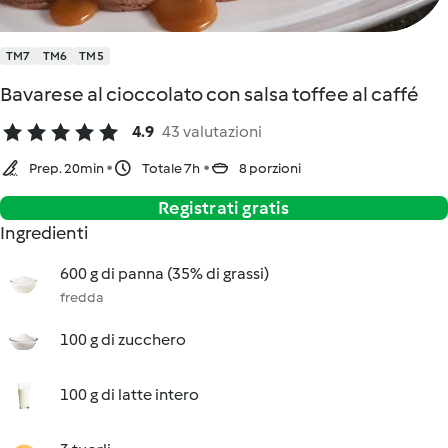
TM7
TM6
TM5
Bavarese al cioccolato con salsa toffee al caffé
4.9
43 valutazioni
Prep. 20min
Totale 7h
8 porzioni
Registrati gratis
Ingredienti
600 g di panna (35% di grassi)
fredda
100 g di zucchero
100 g di latte intero