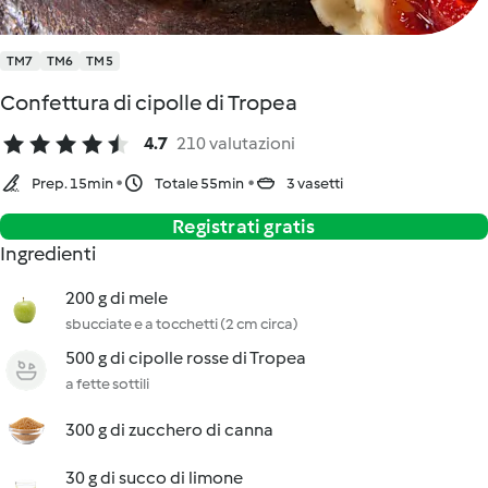
TM7
TM6
TM5
Confettura di cipolle di Tropea
4.7
210 valutazioni
Prep. 15min
Totale 55min
3 vasetti
Registrati gratis
Ingredienti
200 g di mele
sbucciate e a tocchetti (2 cm circa)
500 g di cipolle rosse di Tropea
a fette sottili
300 g di zucchero di canna
30 g di succo di limone