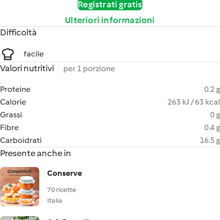
Registrati gratis
Ulteriori informazioni
Difficoltà
facile
Valori nutritivi
per 1 porzione
Proteine
0.2 g
Calorie
263 kJ / 63 kcal
Grassi
0 g
Fibre
0.4 g
Carboidrati
16.5 g
Presente anche in
Conserve
70 ricette
Italia