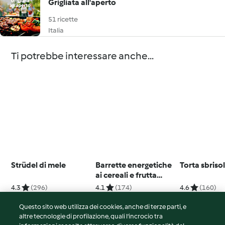
Grigliata all'aperto
51 ricette
Italia
Ti potrebbe interessare anche...
Strüdel di mele
Barrette energetiche
Torta sbriso
ai cereali e frutta
secca
4.3
(296)
4.1
(174)
4.6
(160)
Questo sito web utilizza dei cookies, anche di terze parti, e
altre tecnologie di profilazione, quali l’incrocio tra