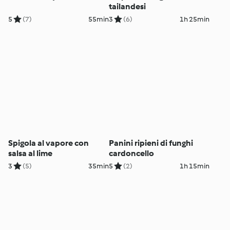
tailandesi
5
(7)
55min
3
(6)
1h 25min
Spigola al vapore con
Panini ripieni di funghi
salsa al lime
cardoncello
3
(5)
35min
5
(2)
1h 15min