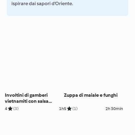
ispirare dai sapori d’Oriente.
Involtini di gamberi
Zuppa di maiale e funghi
vietnamiti con salsa
agrodolce
4
(3)
1h
5
(1)
2h 30min