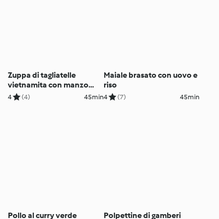
Zuppa di tagliatelle
Maiale brasato con uovo e
vietnamita con manzo
riso
(Pho bo)
4
(4)
45min
4
(7)
45min
Pollo al curry verde
Polpettine di gamberi