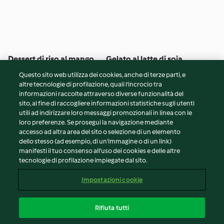
Dessert di riso al mango
Gelato al latte di soia
Questo sito web utilizza dei cookies, anche di terze parti, e
4
(10)
55min
5
(10)
10h 20min
altre tecnologie di profilazione, quali l’incrocio tra
informazioni raccolte attraverso diverse funzionalità del
sito, al fine di raccogliere informazioni statistiche sugli utenti
© Copyright 2026
utili ad indirizzare loro messaggi promozionali in linea con le
loro preferenze. Se prosegui la navigazione mediante
Termini del servizio
accesso ad altra area del sito o selezione di un elemento
Informativa sulla privacy
dello stesso (ad esempio, di un'immagine o di un link)
Avvertenze generali
manifesti il tuo consenso all'uso dei cookies e delle altre
tecnologie di profilazione impiegate dal sito.
Note legali
Cookie
Impostazioni cookie
Contenuto del rapporto
Recesso dal contratto
Rifiuta tutti
Dichiarazione di accessibilità