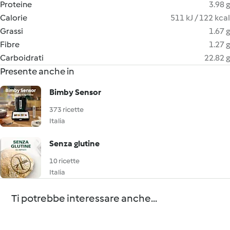
Proteine
3.98 g
Calorie
511 kJ / 122 kcal
Grassi
1.67 g
Fibre
1.27 g
Carboidrati
22.82 g
Presente anche in
Bimby Sensor
373 ricette
Italia
Senza glutine
10 ricette
Italia
Ti potrebbe interessare anche...