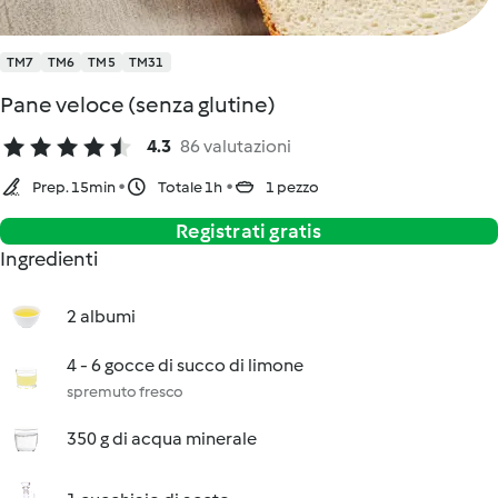
TM7
TM6
TM5
TM31
Pane veloce (senza glutine)
4.3
86 valutazioni
Prep. 15min
Totale 1h
1 pezzo
Registrati gratis
Ingredienti
2 albumi
4 - 6 gocce di succo di limone
spremuto fresco
350 g di acqua minerale