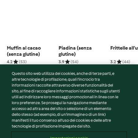
Muffin al cacao
Piadina (senza
Frittelle all’
(senza glutine)
glutine)
4.2
(53)
3.9
(54)
3.2
(44)
Questo sito web utilizza dei cookies, anche di terze parti, e
altre tecnologie di profilazione, quali l’incrocio tra
informazioni raccolte attraverso diverse funzionalità del
sito, al fine di raccogliere informazioni statistiche sugli utenti
© Copyright 2026
utili ad indirizzare loro messaggi promozionali in linea con le
loro preferenze. Se prosegui la navigazione mediante
Termini del servizio
accesso ad altra area del sito o selezione di un elemento
Informativa sulla privacy
dello stesso (ad esempio, di un'immagine o di un link)
Avvertenze generali
manifesti il tuo consenso all'uso dei cookies e delle altre
tecnologie di profilazione impiegate dal sito.
Note legali
Cookie