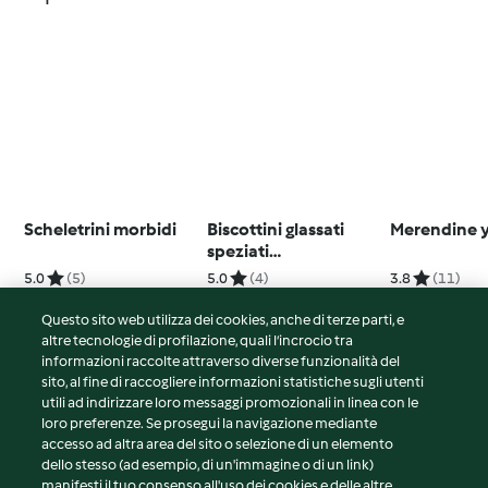
Scheletrini morbidi
Biscottini glassati
Merendine 
speziati
(Pfeffernüsse)
5.0
(5)
5.0
(4)
3.8
(11)
Questo sito web utilizza dei cookies, anche di terze parti, e
altre tecnologie di profilazione, quali l’incrocio tra
informazioni raccolte attraverso diverse funzionalità del
sito, al fine di raccogliere informazioni statistiche sugli utenti
© Copyright 2026
utili ad indirizzare loro messaggi promozionali in linea con le
loro preferenze. Se prosegui la navigazione mediante
Termini del servizio
accesso ad altra area del sito o selezione di un elemento
Informativa sulla privacy
dello stesso (ad esempio, di un'immagine o di un link)
Avvertenze generali
manifesti il tuo consenso all'uso dei cookies e delle altre