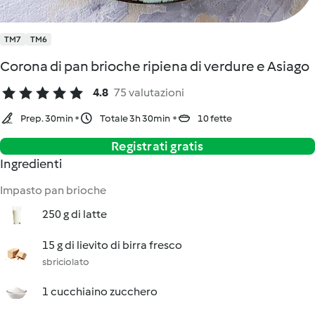
TM7
TM6
Corona di pan brioche ripiena di verdure e Asiago
4.8
75 valutazioni
Prep. 30min
Totale 3h 30min
10 fette
Registrati gratis
Ingredienti
Impasto pan brioche
250 g di latte
15 g di lievito di birra fresco
sbriciolato
1 cucchiaino zucchero