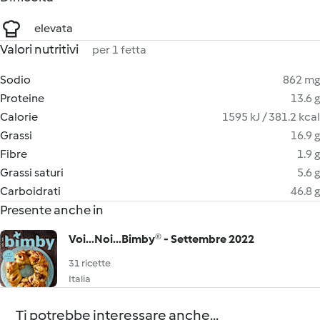
elevata
Valori nutritivi
per 1 fetta
Sodio
862 mg
Proteine
13.6 g
Calorie
1595 kJ / 381.2 kcal
Grassi
16.9 g
Fibre
1.9 g
Grassi saturi
5.6 g
Carboidrati
46.8 g
Presente anche in
Voi...Noi...Bimby® - Settembre 2022
31 ricette
Italia
Ti potrebbe interessare anche...