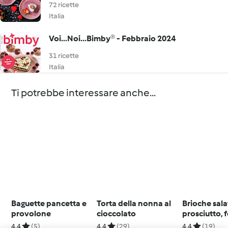
72 ricette
Italia
Voi...Noi...Bimby® - Febbraio 2024
31 ricette
Italia
Ti potrebbe interessare anche...
Baguette pancetta e
Torta della nonna al
Brioche sala
provolone
cioccolato
prosciutto,
e cipolle
4.4
(5)
4.4
(29)
4.4
(19)