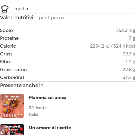
media
Valori nutritivi
per 1 pezzo
Sodio
163.3 mg
Proteine
7 g
Calorie
2194.1 kJ / 524.4 kcal
Grassi
39.7 g
Fibre
1.2 g
Grassi saturi
22.8 g
Carboidrati
37.2 g
Presente anche in
Mamma sei unica
30 ricette
Italia
Un amore di ricette