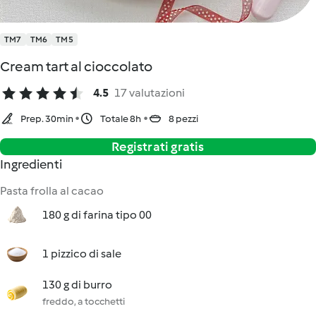
TM7
TM6
TM5
Cream tart al cioccolato
4.5
17 valutazioni
Prep. 30min
Totale 8h
8 pezzi
Registrati gratis
Ingredienti
Pasta frolla al cacao
180 g di farina tipo 00
1 pizzico di sale
130 g di burro
freddo, a tocchetti