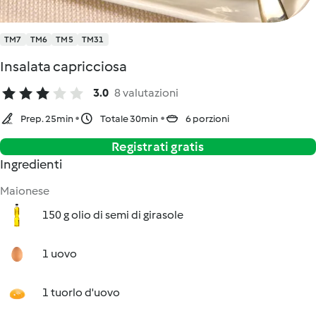
TM7
TM6
TM5
TM31
Insalata capricciosa
3.0
8 valutazioni
Prep. 25min
Totale 30min
6 porzioni
Registrati gratis
Ingredienti
Maionese
150 g olio di semi di girasole
1 uovo
1 tuorlo d'uovo