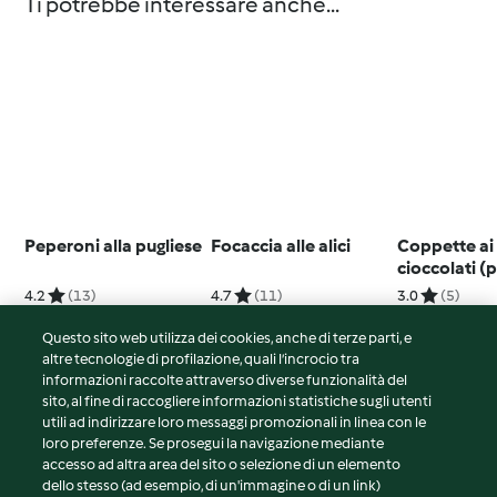
Ti potrebbe interessare anche...
Peperoni alla pugliese
Focaccia alle alici
Coppette ai
cioccolati (p
persone)
4.2
(13)
4.7
(11)
3.0
(5)
Questo sito web utilizza dei cookies, anche di terze parti, e
altre tecnologie di profilazione, quali l’incrocio tra
informazioni raccolte attraverso diverse funzionalità del
sito, al fine di raccogliere informazioni statistiche sugli utenti
© Copyright 2026
utili ad indirizzare loro messaggi promozionali in linea con le
loro preferenze. Se prosegui la navigazione mediante
Termini del servizio
accesso ad altra area del sito o selezione di un elemento
Informativa sulla privacy
dello stesso (ad esempio, di un'immagine o di un link)