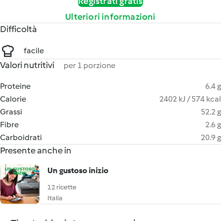
Registrati gratis
Ulteriori informazioni
Difficoltà
facile
Valori nutritivi
per 1 porzione
Proteine
6.4 g
Calorie
2402 kJ / 574 kcal
Grassi
52.2 g
Fibre
2.6 g
Carboidrati
20.9 g
Presente anche in
Un gustoso inizio
12 ricette
Italia