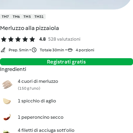
TM7
TM6
TM5
TM31
Merluzzo alla pizzaiola
4.8
528 valutazioni
Prep. 5min
Totale 30min
4 porzioni
Registrati gratis
Ingredienti
4 cuori di merluzzo
(150 g l'uno)
1 spicchio di aglio
1 peperoncino secco
4 filetti di acciuga sott'olio