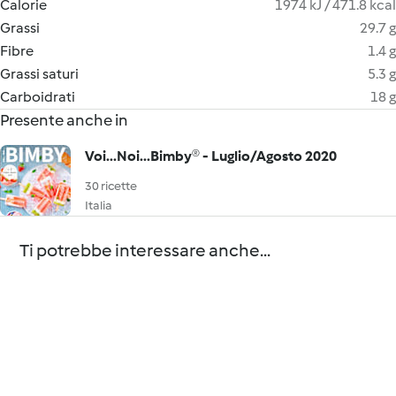
Calorie
1974 kJ / 471.8 kcal
Grassi
29.7 g
Fibre
1.4 g
Grassi saturi
5.3 g
Carboidrati
18 g
Presente anche in
Voi...Noi...Bimby® - Luglio/Agosto 2020
30 ricette
Italia
Ti potrebbe interessare anche...