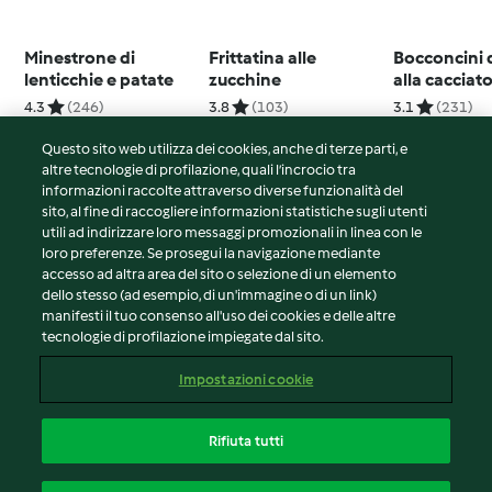
Minestrone di
Frittatina alle
Bocconcini d
lenticchie e patate
zucchine
alla cacciat
olive
4.3
(246)
3.8
(103)
3.1
(231)
Questo sito web utilizza dei cookies, anche di terze parti, e
altre tecnologie di profilazione, quali l’incrocio tra
informazioni raccolte attraverso diverse funzionalità del
sito, al fine di raccogliere informazioni statistiche sugli utenti
© Copyright 2026
utili ad indirizzare loro messaggi promozionali in linea con le
loro preferenze. Se prosegui la navigazione mediante
Termini del servizio
accesso ad altra area del sito o selezione di un elemento
Informativa sulla privacy
dello stesso (ad esempio, di un'immagine o di un link)
Avvertenze generali
manifesti il tuo consenso all'uso dei cookies e delle altre
tecnologie di profilazione impiegate dal sito.
Note legali
Cookie
Impostazioni cookie
Contenuto del rapporto
Recesso dal contratto
Rifiuta tutti
Dichiarazione di accessibilità