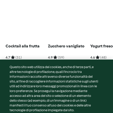
Cocktail alla frutta
Zucchero vanigliato
Yogurt fresc
4.7
(31)
4.9
(59)
4.6
(48)
Questo sito web utilizza dei cookies, anche di terze parti, e
altre tecnologie di profilazione, quali l’incrocio tra
informazioni raccolte attraverso diverse funzionalità del
sito, al fine di raccogliere informazioni statistiche sugli utenti
© Copyright 2026
utili ad indirizzare loro messaggi promozionali in linea con le
loro preferenze. Se prosegui la navigazione mediante
Termini del servizio
accesso ad altra area del sito o selezione di un elemento
Informativa sulla privacy
dello stesso (ad esempio, di un'immagine o di un link)
Avvertenze generali
manifesti il tuo consenso all'uso dei cookies e delle altre
tecnologie di profilazione impiegate dal sito.
Note legali