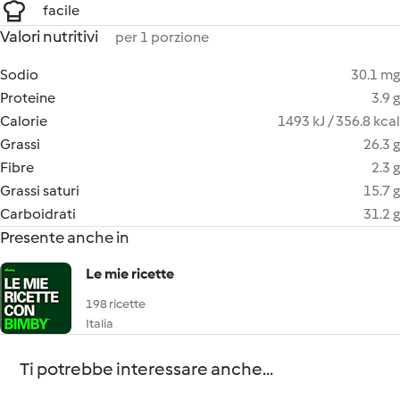
facile
Valori nutritivi
per 1 porzione
Sodio
30.1 mg
Proteine
3.9 g
Calorie
1493 kJ / 356.8 kcal
Grassi
26.3 g
Fibre
2.3 g
Grassi saturi
15.7 g
Carboidrati
31.2 g
Presente anche in
Le mie ricette
198 ricette
Italia
Ti potrebbe interessare anche...