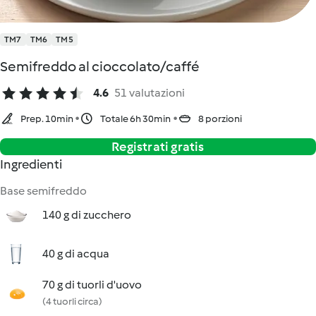
TM7
TM6
TM5
Semifreddo al cioccolato/caffé
4.6
51 valutazioni
Prep. 10min
Totale 6h 30min
8 porzioni
Registrati gratis
Ingredienti
Base semifreddo
140 g di zucchero
40 g di acqua
70 g di tuorli d'uovo
(4 tuorli circa)