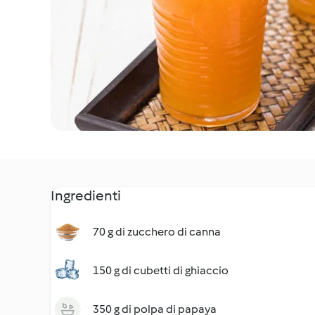
Ingredienti
70 g di zucchero di canna
150 g di cubetti di ghiaccio
350 g di polpa di papaya