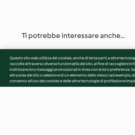
Ti potrebbe interessare anche...
Questo sito web utilizza dei cookies, anche di terze parti, e altre tecnolog
raccolte attraverso diverse funzionalità del sito, al fine di raccogliere inf
indirizzare loro messaggi promozionali in linea con le loro preferenze.
altra area del sito o selezione di un elemento dello stesso (ad esempio, di
consenso all'uso dei cookies e delle altre tecnologie di profilazione impie
Cannoli ripieni di crema ai
Streusel alle fragol
formaggi e tartufo nero
glutine)