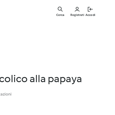
Vai
al
Cerca
Registrati
Accedi
contenut
principal
lcolico alla papaya
tazioni