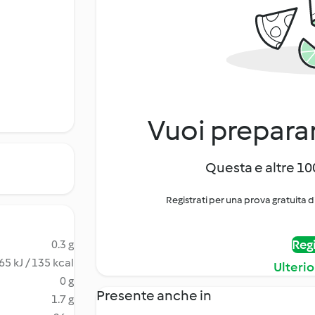
Vuoi preparar
Questa e altre 100
Registrati per una prova gratuita d
Regi
0.3 g
65 kJ / 135 kcal
Ulterio
0 g
Presente anche in
1.7 g