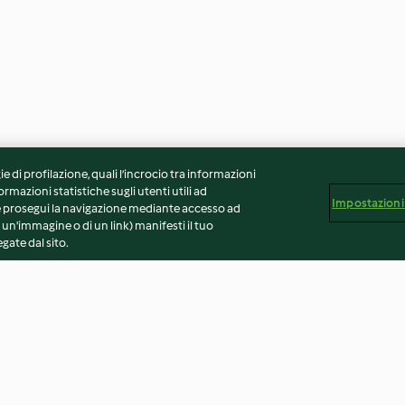
ie di profilazione, quali l’incrocio tra informazioni
ormazioni statistiche sugli utenti utili ad
Impostazioni
 Se prosegui la navigazione mediante accesso ad
 un'immagine o di un link) manifesti il tuo
gate dal sito.
e (senza
Ravioli di agrumi e menta con
Pizza Gourmet 
pomodorini confit
arrosto, Parmig