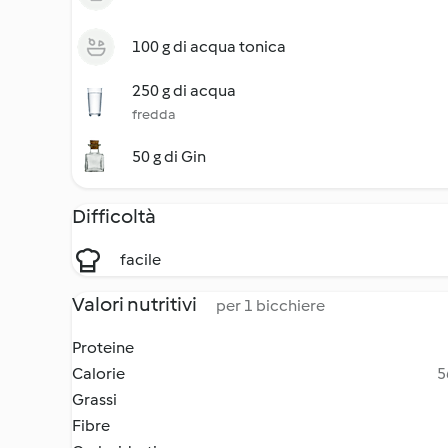
100 g di acqua tonica
250 g di acqua
fredda
50 g di Gin
Difficoltà
facile
Valori nutritivi
per 1 bicchiere
Proteine
Calorie
5
Grassi
Fibre