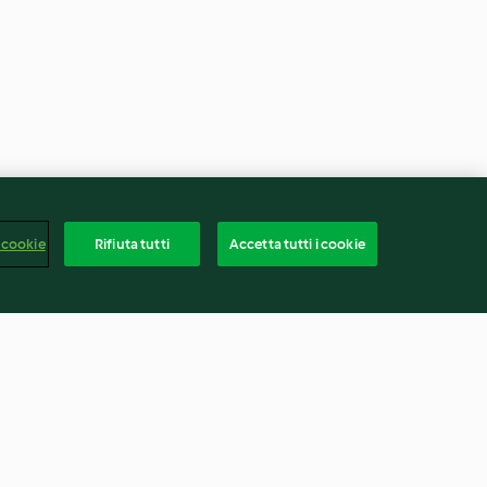
 cookie
Rifiuta tutti
Accetta tutti i cookie
con tacchino
Vasetti di fragole in crema
iano reggiano e
delizia (per 2 persone)