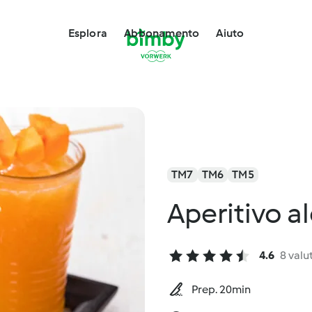
Esplora
Abbonamento
Aiuto
TM7
TM6
TM5
Aperitivo a
4.6
8 valu
Prep. 20min