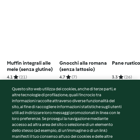
Muffin integrali alle
Gnocchi alla romana
Pane rustico
mele (senza glutine)
(senza lattosio)
4.1
(21)
4.7
(7)
3.3
(26)
Questo sito web utilizza dei cookies, anche di terze parti, e
altre tecnologie di profilazione, quali l’incrocio tra
informazioni raccolte attraverso diverse funzionalità del
sito, al fine di raccogliere informazioni statistiche sugli utenti
© Copyright 2026
utili ad indirizzare loro messaggi promozionali in linea con le
loro preferenze. Se prosegui la navigazione mediante
Termini del servizio
accesso ad altra area del sito o selezione di un elemento
Informativa sulla privacy
dello stesso (ad esempio, di un'immagine o di un link)
Avvertenze generali
manifesti il tuo consenso all'uso dei cookies e delle altre