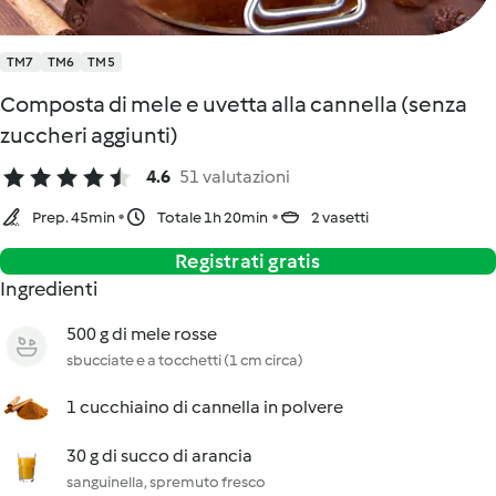
TM7
TM6
TM5
Composta di mele e uvetta alla cannella (senza
zuccheri aggiunti)
4.6
51 valutazioni
Prep. 45min
Totale 1h 20min
2 vasetti
Registrati gratis
Ingredienti
500 g di mele rosse
sbucciate e a tocchetti (1 cm circa)
1 cucchiaino di cannella in polvere
30 g di succo di arancia
sanguinella, spremuto fresco