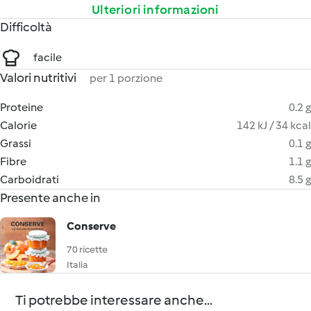
Ulteriori informazioni
Difficoltà
facile
Valori nutritivi
per 1 porzione
Proteine
0.2 g
Calorie
142 kJ / 34 kcal
Grassi
0.1 g
Fibre
1.1 g
Carboidrati
8.5 g
Presente anche in
Conserve
70 ricette
Italia
Ti potrebbe interessare anche...