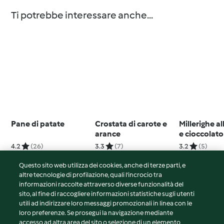
Ti potrebbe interessare anche...
Pane di patate
Crostata di carote e
Millerighe al
arance
e cioccolato
profumo di 
4.2
(26)
3.3
(7)
3.2
(5)
Questo sito web utilizza dei cookies, anche di terze parti, e
altre tecnologie di profilazione, quali l’incrocio tra
informazioni raccolte attraverso diverse funzionalità del
sito, al fine di raccogliere informazioni statistiche sugli utenti
© Copyright 2026
utili ad indirizzare loro messaggi promozionali in linea con le
loro preferenze. Se prosegui la navigazione mediante
Termini del servizio
accesso ad altra area del sito o selezione di un elemento