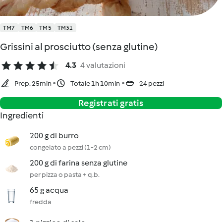
TM7
TM6
TM5
TM31
Grissini al prosciutto (senza glutine)
4.3
4 valutazioni
Prep. 25min
Totale 1h 10min
24 pezzi
Registrati gratis
Ingredienti
200 g di burro
congelato a pezzi (1-2 cm)
200 g di farina senza glutine
per pizza o pasta + q.b.
65 g acqua
fredda