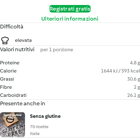
Registrati gratis
Ulteriori informazioni
Difficoltà
elevata
Valori nutritivi
per 1 porzione
Proteine
4.8 g
Calorie
1644 kJ / 393 kcal
Grassi
30.6 g
Fibre
2 g
Carboidrati
26.1 g
Presente anche in
Senza glutine
70 ricette
Italia