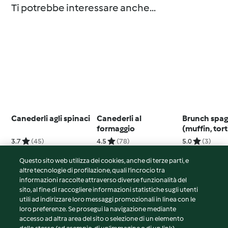
Ti potrebbe interessare anche...
Canederli agli spinaci
Canederli al
Brunch spa
formaggio
(muffin, torti
salmorejo e
3.7
(45)
4.5
(78)
5.0
(3)
all'aglio e 
Questo sito web utilizza dei cookies, anche di terze parti, e
altre tecnologie di profilazione, quali l’incrocio tra
informazioni raccolte attraverso diverse funzionalità del
sito, al fine di raccogliere informazioni statistiche sugli utenti
© Copyright 2026
utili ad indirizzare loro messaggi promozionali in linea con le
loro preferenze. Se prosegui la navigazione mediante
Termini del servizio
accesso ad altra area del sito o selezione di un elemento
Informativa sulla privacy