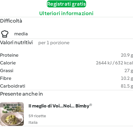
Registrati gratis
Ulteriori informazioni
Difficoltà
media
Valori nutritivi
per 1 porzione
Proteine
20.9 g
Calorie
2644 kJ / 632 kcal
Grassi
27 g
Fibre
10.2 g
Carboidrati
81.5 g
Presente anche in
Il meglio di Voi...Noi... Bimby®
59 ricette
Italia