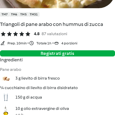
TM7
TM6
TM5
TM31
Triangoli di pane arabo con hummus di zucca
4.8
87 valutazioni
Prep. 10min
Totale 1h
4 porzioni
Registrati gratis
Ingredienti
Pane arabo
3 g lievito di birra fresco
¼ cucchiaino di lievito di birra disidratato
150 g di acqua
10 g olio extravergine di oliva
+ q.b.