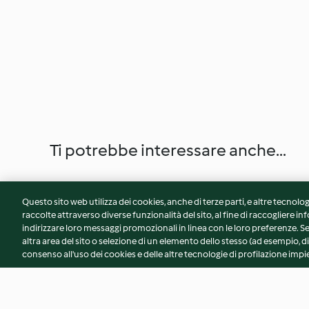
Ti potrebbe interessare anche...
Questo sito web utilizza dei cookies, anche di terze parti, e altre tecnolog
raccolte attraverso diverse funzionalità del sito, al fine di raccogliere inf
indirizzare loro messaggi promozionali in linea con le loro preferenze.
altra area del sito o selezione di un elemento dello stesso (ad esempio, di
consenso all'uso dei cookies e delle altre tecnologie di profilazione impie