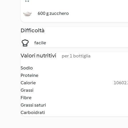
600 g zucchero
Difficoltà
facile
Valori nutritivi
per 1 bottiglia
Sodio
Proteine
Calorie
10602.3
Grassi
Fibre
Grassi saturi
Carboidrati