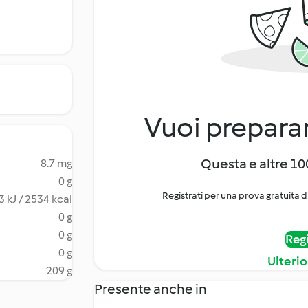
Vuoi preparar
Questa e altre 100
8.7 mg
0 g
Registrati per una prova gratuita d
 kJ / 2534 kcal
0 g
0 g
Regi
0 g
Ulterio
209 g
Presente anche in