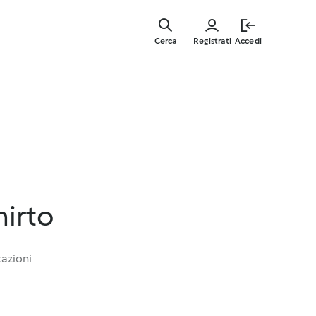
Vai
al
Cerca
Registrati
Accedi
contenut
principal
mirto
tazioni