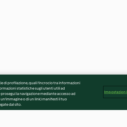
ie di profilazione, quali l’incrocio tra informazioni
ormazioni statistiche sugli utenti utili ad
Impostazioni
 Se prosegui la navigazione mediante accesso ad
 un'immagine o di un link) manifesti il tuo
gate dal sito.