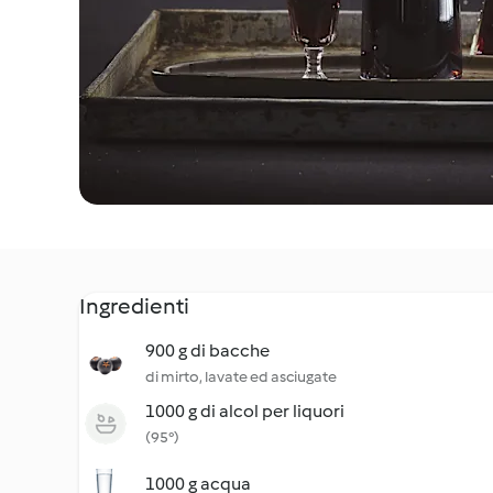
Ingredienti
900 g di bacche
di mirto, lavate ed asciugate
1000 g di alcol per liquori
(95°)
1000 g acqua